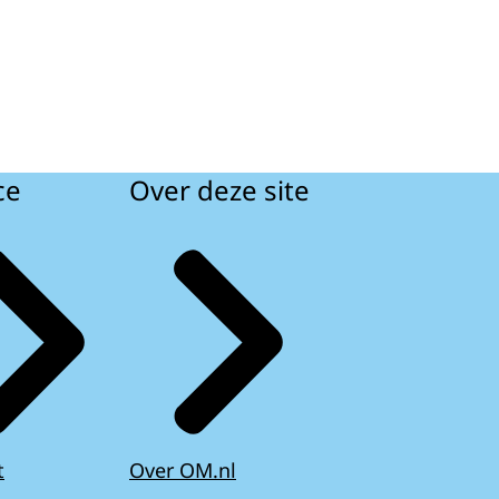
ce
Over deze site
t
Over OM.nl