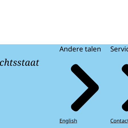
Andere talen
Servi
chtsstaat
English
Contac