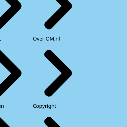
t
Over OM.nl
en
Copyright