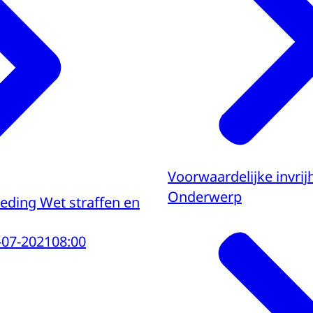
Voorwaardelijke invrijhe
Onderwerp
treding Wet straffen en
-07-2021
08:00