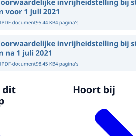
oorwaardelijke invrijheidstelling bij 
 voor 1 juli 2021
1
PDF-document
95.44 KB
4 pagina's
oorwaardelijke invrijheidstelling bij 
 na 1 juli 2021
1
PDF-document
98.45 KB
4 pagina's
 dit
Hoort bij
p