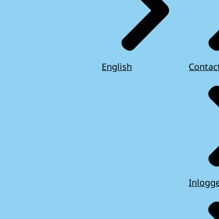
English
Contac
Inlogg