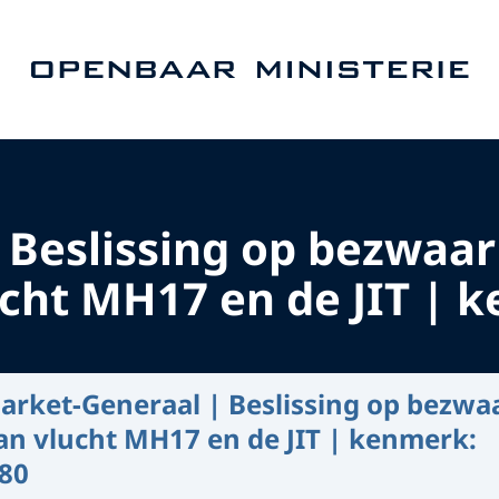
Naar de homepage van Openbaar Ministerie
 Beslissing op bezwaar
cht MH17 en de JIT | 
arket-Generaal | Beslissing op bezwa
an vlucht MH17 en de JIT | kenmerk:
80