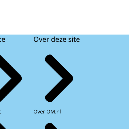
ce
Over deze site
t
Over OM.nl