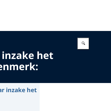
Vul in wat 
 inzake het
kenmerk:
ar inzake het