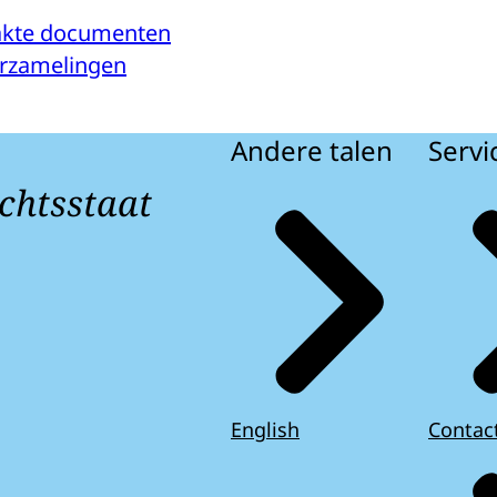
kte documenten
verzamelingen
Andere talen
Servi
chtsstaat
English
Contac