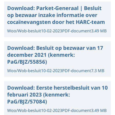
Download:
Parket-Generaal | Besluit
op bezwaar inzake informatie over
cocaïnevangsten door het HARC-team
Woo/Wob-besluit
10-02-2023
PDF-document
3.49 MB
Download:
Besluit op bezwaar van 17
december 2021 (kenmerk:
PaG/BJZ/55856)
Woo/Wob-besluit
10-02-2023
PDF-document
7.3 MB
Download:
Eerste herstelbesluit van 10
februari 2023 (kenmerk:
PaG/BJZ/57084)
Woo/Wob-besluit
10-02-2023
PDF-document
3.49 MB