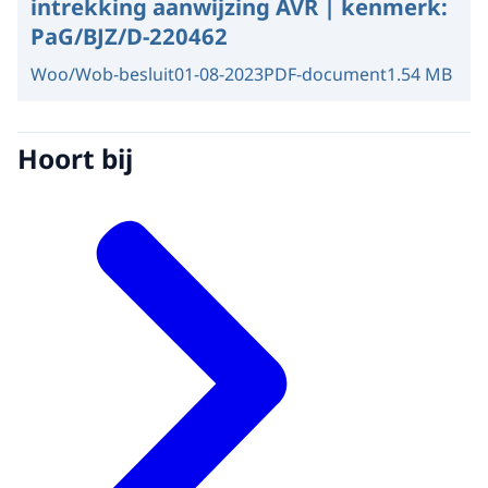
intrekking aanwijzing AVR | kenmerk:
PaG/BJZ/D-220462
Woo/Wob-besluit
01-08-2023
PDF-document
1.54 MB
Hoort bij