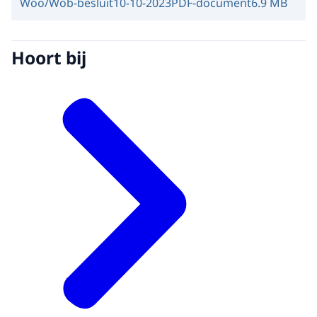
Woo/Wob-besluit
10-10-2023
PDF-document
6.9 MB
Hoort bij