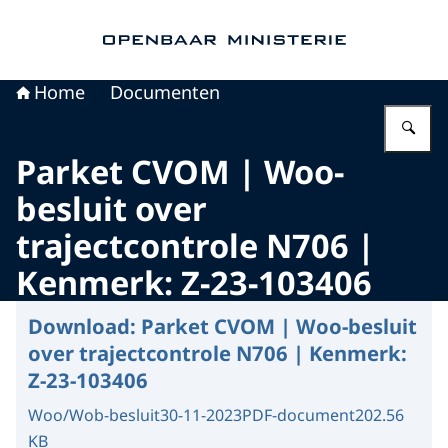
Naar de homepage van Openbaar Ministerie
Home
Documenten
Vu
Parket CVOM | Woo-
besluit over
trajectcontrole N706 |
Kenmerk: Z-23-103406
Download:
Parket CVOM | Woo-besluit
over trajectcontrole N706 | Kenmerk:
Z-23-103406
Woo/Wob-besluit
30-11-2023
PDF-document
202.56
KB