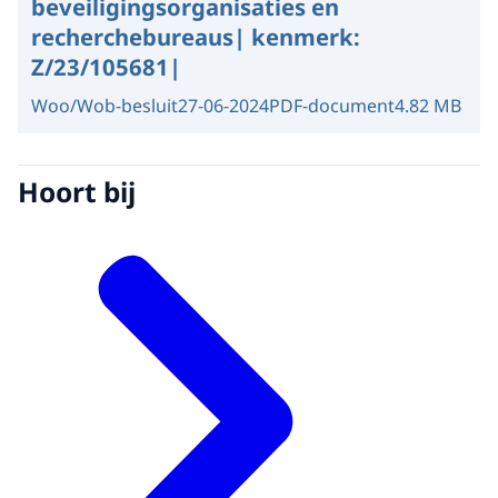
beveiligingsorganisaties en
recherchebureaus| kenmerk:
Z/23/105681|
Woo/Wob-besluit
27-06-2024
PDF-document
4.82 MB
Hoort bij