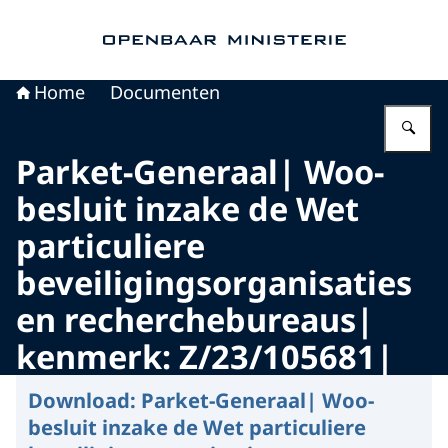
Naar de homepage van Openbaar Ministerie
Home
Documenten
Vu
Parket-Generaal| Woo-
besluit inzake de Wet
particuliere
beveiligingsorganisaties
en recherchebureaus|
kenmerk: Z/23/105681|
Download:
Parket-Generaal| Woo-
besluit inzake de Wet particuliere