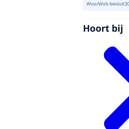
Woo/Wob-besluit
3
Hoort bij