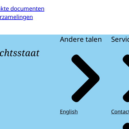
kte documenten
verzamelingen
Andere talen
Servi
chtsstaat
English
Contac