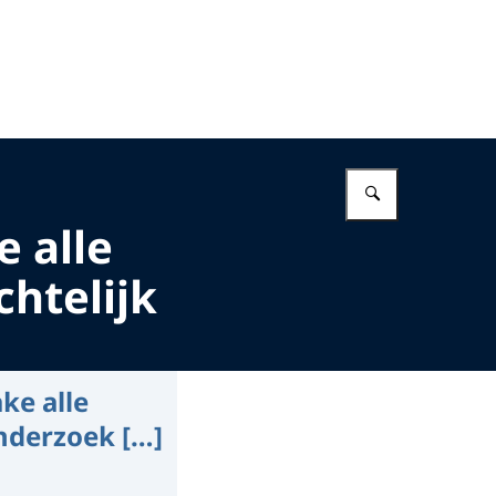
Vul in wat 
e alle
htelijk
ke alle
nderzoek […]