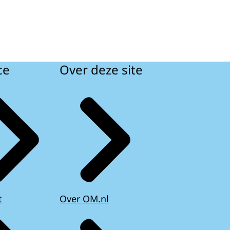
ce
Over deze site
t
Over OM.nl