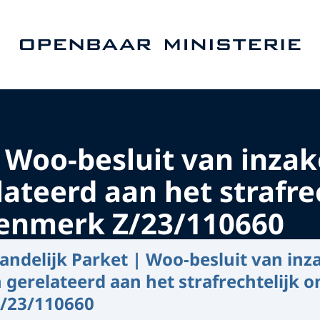
Naar de homepage van Openbaar Ministerie
 Woo-besluit van inzak
teerd aan het strafrec
Kenmerk Z/23/110660
andelijk Parket | Woo-besluit van inza
gerelateerd aan het strafrechtelijk o
/23/110660