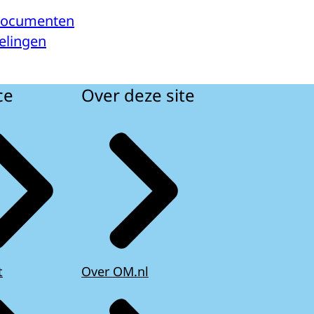
documenten
elingen
ce
Over deze site
t
Over OM.nl