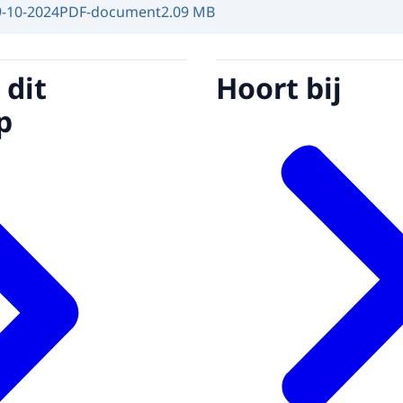
9-10-2024
PDF-document
2.09 MB
 dit
Hoort bij
p