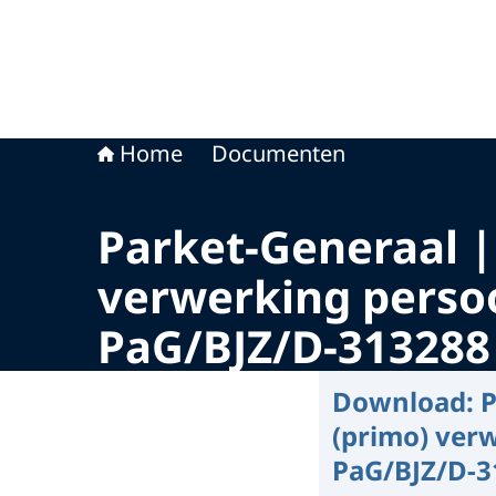
Home
Documenten
Parket-Generaal | 
verwerking persoo
PaG/BJZ/D-313288
Download:
P
(primo) ver
PaG/BJZ/D-3