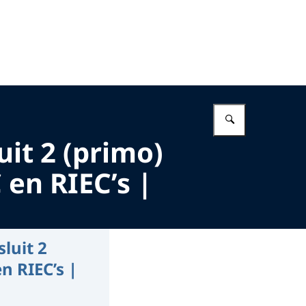
Vul in wat 
uit 2 (primo)
en RIEC’s |
luit 2
n RIEC’s |