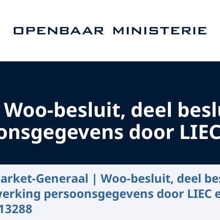
Naar de homepage van Openbaar Ministerie
Woo-besluit, deel besl
nsgegevens door LIEC 
arket-Generaal | Woo-besluit, deel bes
werking persoonsgegevens door LIEC e
13288