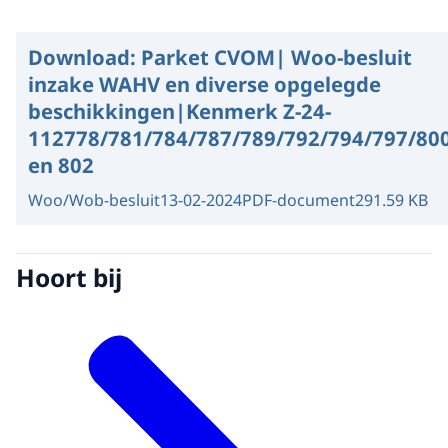
Download:
Parket CVOM| Woo-besluit
inzake WAHV en diverse opgelegde
beschikkingen|Kenmerk Z-24-
112778/781/784/787/789/792/794/797/80
en 802
Woo/Wob-besluit
13-02-2024
PDF-document
291.59 KB
Hoort bij