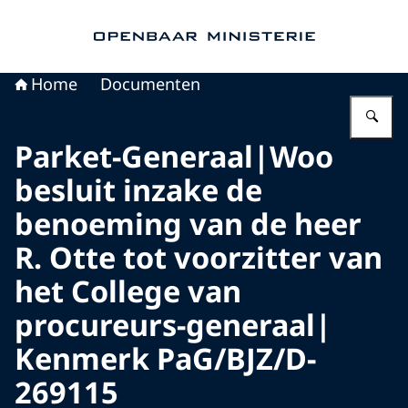
Naar de homepage van Openbaar Ministerie
Home
Documenten
Vu
Parket-Generaal|Woo
besluit inzake de
benoeming van de heer
R. Otte tot voorzitter van
het College van
procureurs-generaal|
Kenmerk PaG/BJZ/D-
269115