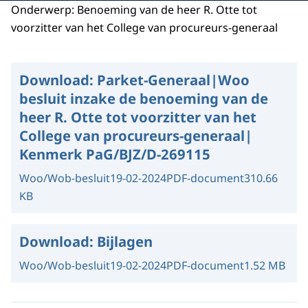
Onderwerp: Benoeming van de heer R. Otte tot
voorzitter van het College van procureurs-generaal
Download:
Parket-Generaal|Woo
besluit inzake de benoeming van de
heer R. Otte tot voorzitter van het
College van procureurs-generaal|
Kenmerk PaG/BJZ/D-269115
Woo/Wob-besluit
19-02-2024
PDF-document
310.66
KB
Download:
Bijlagen
Woo/Wob-besluit
19-02-2024
PDF-document
1.52 MB