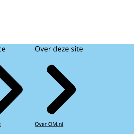
ce
Over deze site
t
Over OM.nl