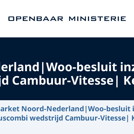
Naar de homepage van Openbaar Ministerie
erland|Woo-besluit inz
jd Cambuur-Vitesse| 
arket Noord-Nederland|Woo-besluit 
buscombi wedstrijd Cambuur-Vitesse|