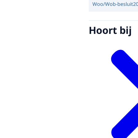
Woo/Wob-besluit
2
Hoort bij