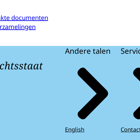
kte documenten
verzamelingen
Andere talen
Servi
chtsstaat
English
Contac