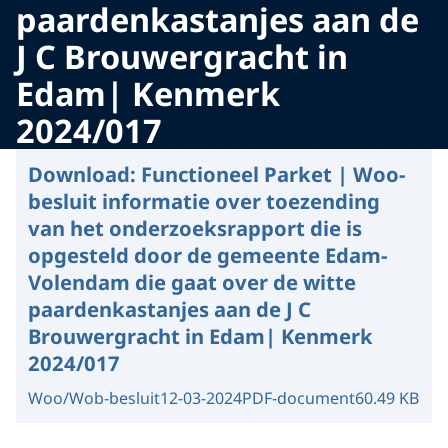
paardenkastanjes aan de
J C Brouwergracht in
Edam| Kenmerk
2024/017
Download:
Functioneel Parket | Woo-
besluit informatie over toezending
van het onderzoeksrapport die is
opgesteld door de gemeente Edam-
Volendam die gaat over de witte
paardenkastanjes aan de J C
Brouwergracht in Edam| Kenmerk
2024/017
Woo/Wob-besluit
12-03-2024
PDF-document
60.49 KB