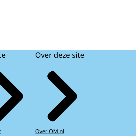
ce
Over deze site
t
Over OM.nl