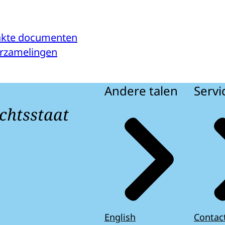
kte documenten
verzamelingen
Andere talen
Servi
chtsstaat
English
Contac