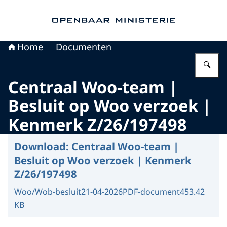
Naar de homepage van Openbaar Ministerie
Home
Documenten
Vu
Centraal Woo-team |
Besluit op Woo verzoek |
Kenmerk Z/26/197498
Download:
Centraal Woo-team |
Besluit op Woo verzoek | Kenmerk
Z/26/197498
Woo/Wob-besluit
21-04-2026
PDF-document
453.42
KB