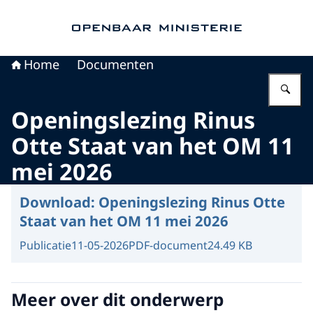
Naar de homepage van Openbaar Ministerie
Home
Documenten
Vu
Openingslezing Rinus
Otte Staat van het OM 11
mei 2026
Download:
Openingslezing Rinus Otte
Staat van het OM 11 mei 2026
Publicatie
11-05-2026
PDF-document
24.49 KB
Meer over dit onderwerp