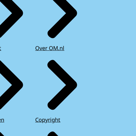
t
Over OM.nl
en
Copyright