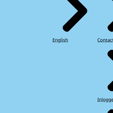
English
Contac
Inlogg