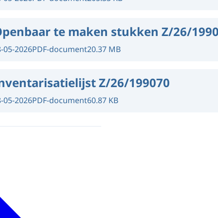
penbaar te maken stukken Z/26/199
8-05-2026
PDF-document
20.37 MB
nventarisatielijst Z/26/199070
8-05-2026
PDF-document
60.87 KB