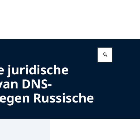
Vul in wat 
 juridische
 van DNS-
tegen Russische