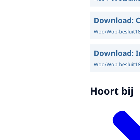
Download:
O
Woo/Wob-besluit
1
Download:
I
Woo/Wob-besluit
1
Hoort bij