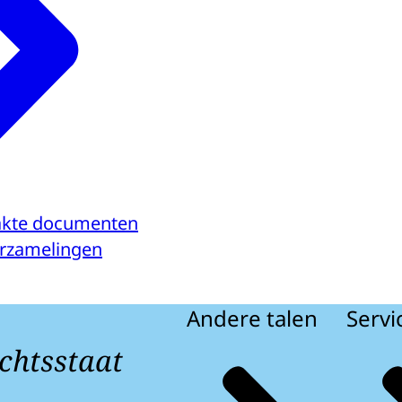
kte documenten
verzamelingen
Andere talen
Servi
chtsstaat