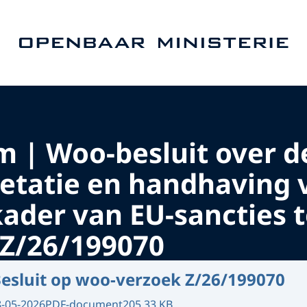
Naar de homepage van Openbaar Ministerie
 | Woo-besluit over de
retatie en handhaving
kader van EU-sancties 
Z/26/199070
esluit op woo-verzoek Z/26/199070
8-05-2026
PDF-document
205.33 KB