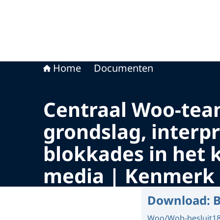
Home
Documenten
Centraal Woo-team
grondslag, interp
blokkades in het 
media | Kenmerk 
Download:
B
Woo/Wob-besluit
1