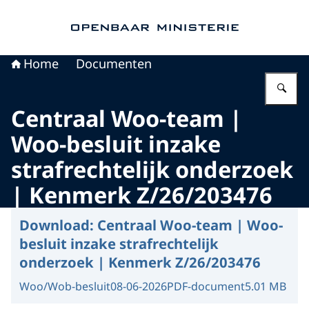
Naar de homepage van Openbaar Ministerie
Home
Documenten
Vu
Centraal Woo-team |
Woo-besluit inzake
strafrechtelijk onderzoek
| Kenmerk Z/26/203476
Download:
Centraal Woo-team | Woo-
besluit inzake strafrechtelijk
onderzoek | Kenmerk Z/26/203476
Woo/Wob-besluit
08-06-2026
PDF-document
5.01 MB