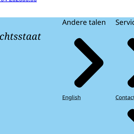
Andere talen
Servi
chtsstaat
English
Contac