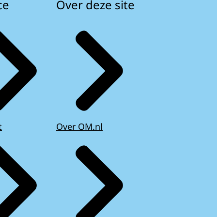
ce
Over deze site
t
Over OM.nl