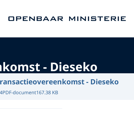
Naar de homepage van Openbaar Ministerie
nkomst - Dieseko
ransactieovereenkomst - Dieseko
4
PDF-document
167.38 KB