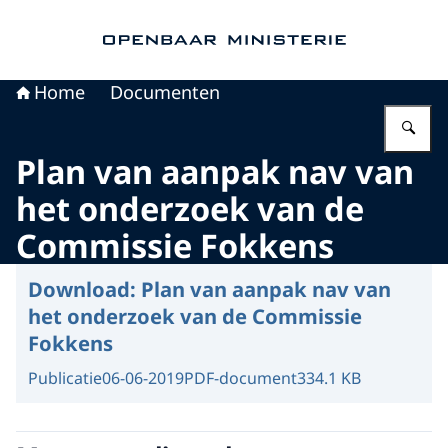
Naar de homepage van Openbaar Ministerie
Home
Documenten
Vu
Plan van aanpak nav van
het onderzoek van de
Commissie Fokkens
Download:
Plan van aanpak nav van
het onderzoek van de Commissie
Fokkens
Publicatie
06-06-2019
PDF-document
334.1 KB