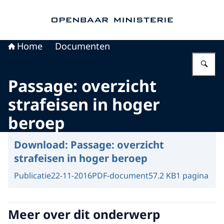
Naar de homepage van Openbaar Ministerie
Home
Documenten
Vu
Passage: overzicht
strafeisen in hoger
beroep
Download:
Passage: overzicht
strafeisen in hoger beroep
Publicatie
22-11-2016
PDF-document
57.2 KB
1 pagina
Meer over dit onderwerp