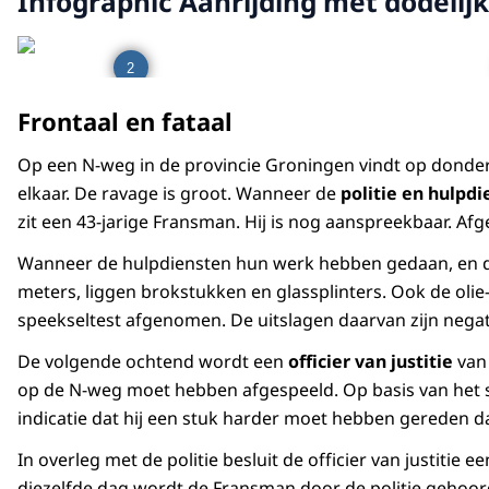
Infographic Aanrijding met dodelijk
2
Frontaal en fataal
Op een N-weg in de provincie Groningen vindt op dond
elkaar. De ravage is groot. Wanneer de
politie en hulpd
zit een 43-jarige Fransman. Hij is nog aanspreekbaar. Afge
Wanneer de hulpdiensten hun werk hebben gedaan, en de ov
meters, liggen brokstukken en glassplinters. Ook de ol
speekseltest afgenomen. De uitslagen daarvan zijn negat
De volgende ochtend wordt een
officier van justitie
van
op de N-weg moet hebben afgespeeld. Op basis van het 
indicatie dat hij een stuk harder moet hebben gereden d
In overleg met de politie besluit de officier van justit
diezelfde dag wordt de Fransman door de politie gehoord. H