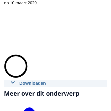
op 10 maart 2020.
Downloaden
2. Stand van zaken onderzoek MH17 -
Meer over dit onderwerp
standpunten verdachten
10-03-2020
00:26:20
mp4
774,1 MB