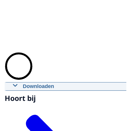
Downloaden
Kalasjnikov-geweren, vuistvuurwapens,
Hoort bij
munitie en drugs aangetroffen
04-03-2020
mp4
189 MB
Download