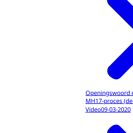
Openingswoord off
MH17-proces (dee
Video
09-03-2020