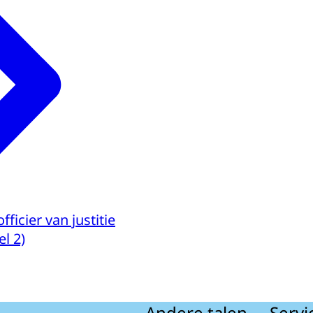
icier van justitie
l 2)
Andere talen
Servi