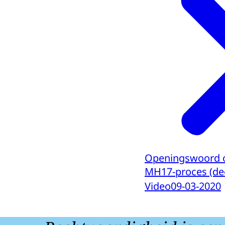
Openingswoord off
MH17-proces (dee
Video
09-03-2020