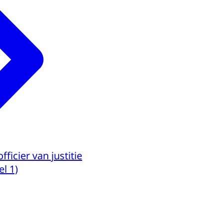
icier van justitie
l 1)