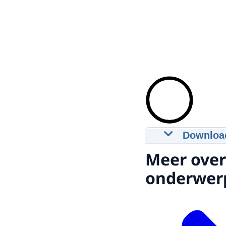
Downloa
Start straf
Meer over
09-03-2020
m
onderwer
Downloa