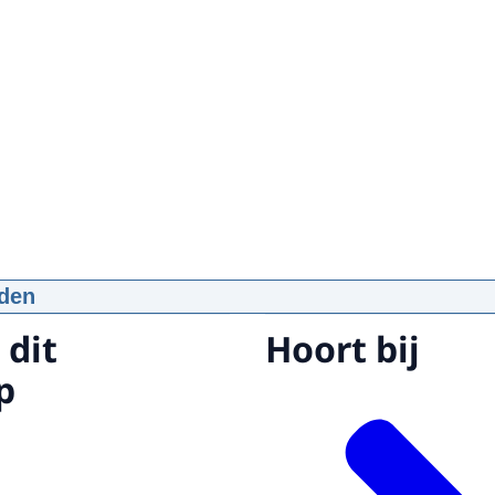
den
proces MH17
 dit
Hoort bij
p4
p
d