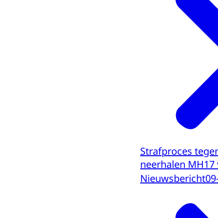
Strafproces tege
neerhalen MH17 v
Nieuwsbericht
09