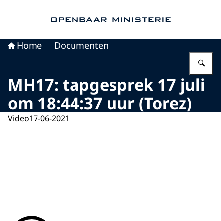
Naar de homepage van Openbaar Ministerie
Home
Documenten
Vu
MH17: tapgesprek 17 juli
om 18:44:37 uur (Torez)
Video
17-06-2021