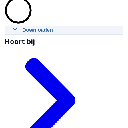
Downloaden
MH17: tapgesprek 17 juli om 18:44:37
Hoort bij
uur (Torez)
17-06-2021
00:02:03
mp4
48,5 MB
Download