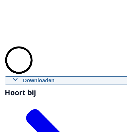
Downloaden
MH17: uitzending nieuwszender
Hoort bij
Lifenews
17-06-2021
00:01:13
mp4
86,1 MB
Download