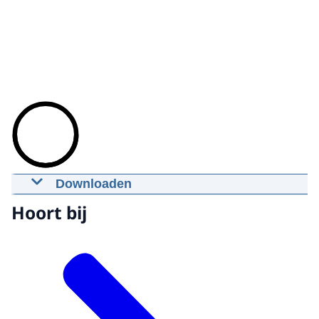
Downloaden
Spreekrecht MH17-proces: 10
Hoort bij
september 2021
10-09-2021
01:42:28
mp4
910,9 MB
Download