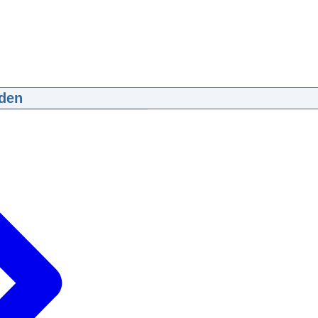
den
uk Waddenzee
:01:11
mp4
543 MB
d