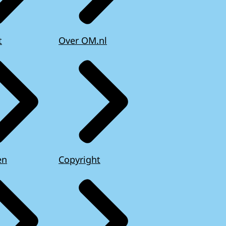
t
Over OM.nl
en
Copyright