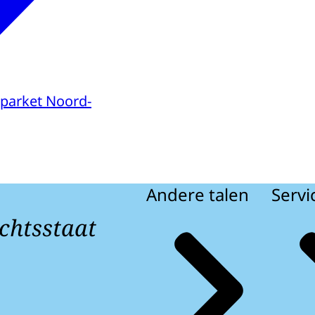
parket Noord-
Andere talen
Servi
chtsstaat