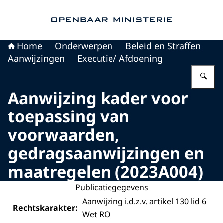
Naar de homepage van Openbaar Ministerie
Home
Onderwerpen
Beleid en Straffen
Aanwijzingen
Executie/ Afdoening
Vu
Aanwijzing kader voor
toepassing van
voorwaarden,
gedragsaanwijzingen en
maatregelen (2023A004)
Publicatiegegevens
Aanwijzing i.d.z.v. artikel 130 lid 6
Rechtskarakter:
Wet RO