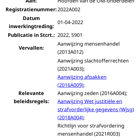
Aan:
Hoofden van de OM-onderdelen
Registratienummer:
2022A002
Datum
01-04-2022
inwerkingtreding:
Publicatie in Stcrt.:
2022, 5901
Aanwijzing mensenhandel
Vervallen:
(2013A012)
Aanwijzing slachtofferrechten
(2021A003);
Aanwijzing afpakken
(2016A009)
;
Relevante
Aanwijzing zeden (2016A004);
beleidsregels:
Aanwijzing Wet justitiële en
strafvorderlijke gegevens (Wjsg)
(2018A004)
;
Richtlijn voor strafvordering
mensenhandel (2021R003)