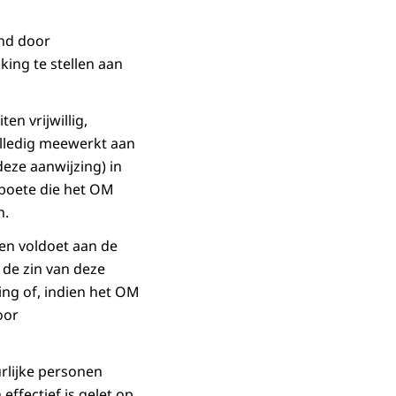
nd door
king te stellen aan
en vrijwillig,
olledig meewerkt aan
eze aanwijzing) in
boete die het OM
n.
 en voldoet aan de
de zin van deze
ing of, indien het OM
oor
rlijke personen
ffectief is gelet op