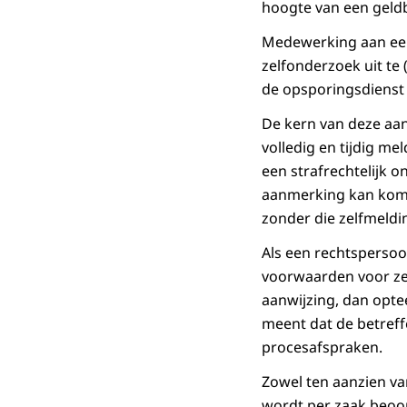
hoogte van een geld
Medewerking aan een
zelfonderzoek uit te
de opsporingsdienst
De kern van deze aanw
volledig en tijdig m
een strafrechtelijk 
aanmerking kan kome
zonder die zelfmeldi
Als een rechtspersoo
voorwaarden voor zel
aanwijzing, dan opte
meent dat de betref
procesafspraken.
Zowel ten aanzien va
wordt per zaak beoor