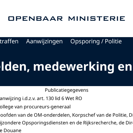
Naar de homepage van Openbaar Ministerie
traffen
Aanwijzingen
Opsporing / Politie
elden, medewerking en
Publicatiegegevens
anwijzing i.d.z.v. art. 130 lid 6 Wet RO
ollege van procureurs-generaal
oofden van de OM-onderdelen, Korpschef van de Politie, D
ijzondere Opsporingsdiensten en de Rijksrecherche, de Di
e Douane