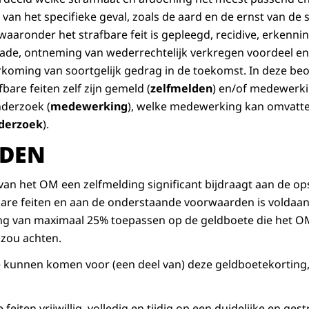
van het specifieke geval, zoals de aard en de ernst van de 
aronder het strafbare feit is gepleegd, recidive, erkennin
ade, ontneming van wederrechtelijk verkregen voordeel en
koming van soortgelijk gedrag in de toekomst. In deze be
are feiten zelf zijn gemeld (
zelfmelden
) en/of medewerki
nderzoek (
medewerking
), welke medewerking kan omvatte
nderzoek
).
LDEN
 van het OM een zelfmelding significant bijdraagt aan de o
bare feiten en aan de onderstaande voorwaarden is voldaan,
ting van maximaal 25% toepassen op de geldboete die het O
 zou achten.
 kunnen komen voor (een deel van) deze geldboetekorting
 feiten vrijwillig, volledig en tijdig op een duidelijke en ge