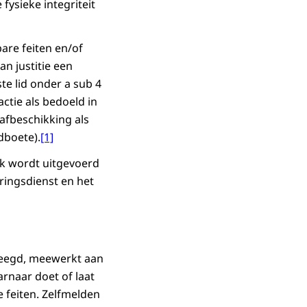
ysieke integriteit
are feiten en/of
an justitie een
ste lid onder a sub 4
ctie als bedoeld in
rafbeschikking als
dboete).
[1]
k wordt uitgevoerd
ingsdienst en het
pleegd, meewerkt aan
arnaar doet of laat
e feiten. Zelfmelden