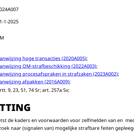
024A007
1-1-2025
PM
anwijzing hoge transacties (2020A005)
;
anwijzing OM-strafbeschikking (2022A003)
;
anwijzing procesafspraken in strafzaken (2023A002)
;
anwijzing afpakken (2016A009)
;
rtt. 9, 23, 51, 74 Sr; art. 257a Sv;
TTING
etst de kaders en voorwaarden voor zelfmelden van en m
zoek naar (signalen van) mogelijke strafbare feiten geplee