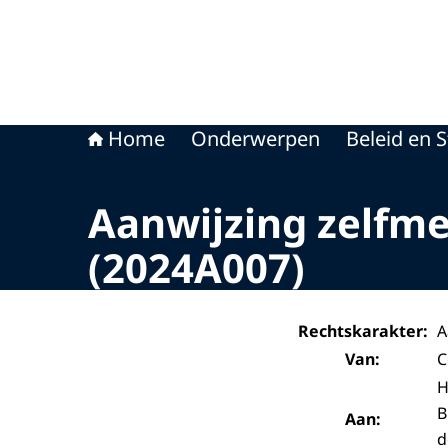
Home
Onderwerpen
Beleid en S
Aanwijzing zelfm
(2024A007)
Rechtskarakter:
A
Van:
C
H
B
Aan:
d