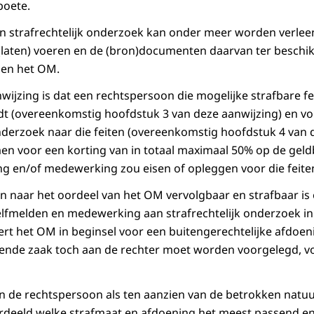
boete.
 strafrechtelijk onderzoek kan onder meer worden verlee
 (laten) voeren en de (bron)documenten daarvan ter beschik
 en het OM.
ijzing is dat een rechtspersoon die mogelijke strafbare feit
eldt (overeenkomstig hoofdstuk 3 van deze aanwijzing) en v
onderzoek naar die feiten (overeenkomstig hoofdstuk 4 van d
n voor een korting van in totaal maximaal 50% op de geld
ng en/of medewerking zou eisen of opleggen voor die feite
n naar het oordeel van het OM vervolgbaar en strafbaar is
fmelden en medewerking aan strafrechtelijk onderzoek in 
ert het OM in beginsel voor een buitengerechtelijke afdoen
fende zaak toch aan de rechter moet worden voorgelegd, v
n de rechtspersoon als ten aanzien van de betrokken natuu
deeld welke strafmaat en afdoening het meest passend en e