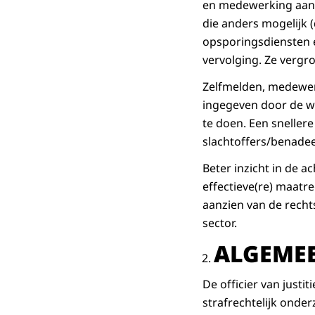
en medewerking aan e
die anders mogelijk 
opsporingsdiensten e
vervolging. Ze vergr
Zelfmelden, medewer
ingegeven door de we
te doen. Een sneller
slachtoffers/benadee
Beter inzicht in de
effectieve(re) maatr
aanzien van de recht
sector.
ALGEME
De officier van just
strafrechtelijk onder