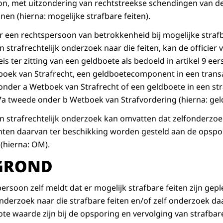
n, met uitzondering van rechtstreekse schendingen van de f
nen (hierna: mogelijke strafbare feiten).
 een rechtspersoon van betrokkenheid bij mogelijke strafb
trafrechtelijk onderzoek naar die feiten, kan de officier v
is ter zitting van een geldboete als bedoeld in artikel 9 eer
tboek van Strafrecht, een geldboetecomponent in een transa
 onder a Wetboek van Strafrecht of een geldboete in een st
57a tweede onder b Wetboek van Strafvordering (hierna: gel
 strafrechtelijk onderzoek kan omvatten dat zelfonderzoe
ten daarvan ter beschikking worden gesteld aan de opspor
(hierna: OM).
GROND
rsoon zelf meldt dat er mogelijk strafbare feiten zijn ge
onderzoek naar die strafbare feiten en/of zelf onderzoek da
te waarde zijn bij de opsporing en vervolging van strafbar