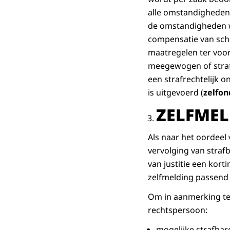
alle omstandigheden 
de omstandigheden wa
compensatie van sch
maatregelen ter voor
meegewogen of strafb
een strafrechtelijk o
is uitgevoerd (
zelfo
ZELFME
Als naar het oordeel
vervolging van straf
van justitie een kor
zelfmelding passend
Om in aanmerking te
rechtspersoon:
mogelijke strafbare