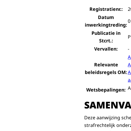
Registratienr.:
2
Datum
0
inwerkingtreding:
Publicatie in
Stcrt.:
Vervallen:
-
A
Relevante
A
beleidsregels OM:
A
a
A
Wetsbepalingen:
SAMENVA
Deze aanwijzing sch
strafrechtelijk onder