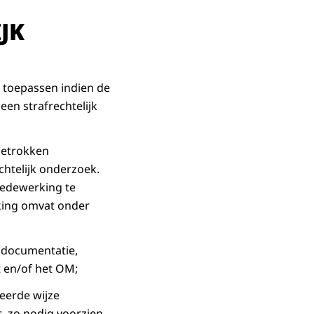
JK
% toepassen indien de
en strafrechtelijk
betrokken
chtelijk onderzoek.
medewerking te
king omvat onder
e documentatie,
t en/of het OM;
eerde wijze
, zo nodig voorzien