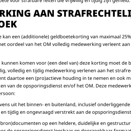
te voor strafbare feiten die vrijwillig en tijdig zijn gemeld.
KING AAN STRAFRECHTELI
OEK
itie kan een (additionele) geldboetekorting van maximaal 25
et oordeel van het OM volledig medewerking verleent aan e
 kunnen komen voor (een deel van) deze korting moet de 
lig, volledig en tijdig medewerking verlenen aan het strafre
ent daartoe een (pro)actieve houding in te nemen en ook 
ken van de opsporingsdienst en/of het OM. Deze medewer
ersoon:
evens uit het binnen- en buitenland, inclusief onderliggend
en tijdig en ongevraagd verstrekt aan de opsporingsdiens
bron)documenten op een heldere, duidelijke en gestructur
voor de opsporingsdienst leesbaar en doorzoekbaar formaat