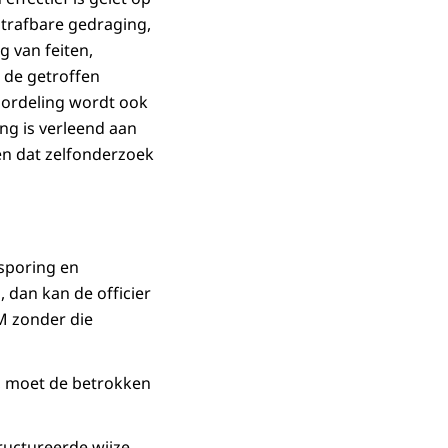
strafbare gedraging,
g van feiten,
 de getroffen
oordeling wordt ook
ng is verleend aan
n dat zelfonderzoek
psporing en
 dan kan de officier
M zonder die
, moet de betrokken
structureerde wijze