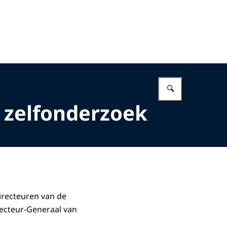
Vul in wat 
 zelfonderzoek
irecteuren van de
recteur-Generaal van