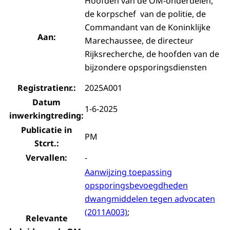
Hoofden van de OM-onderdelen,
de korpschef van de politie, de
Commandant van de Koninklijke
Aan:
Marechaussee, de directeur
Rijksrecherche, de hoofden van de
bijzondere opsporingsdiensten
Registratienr.:
2025A001
Datum
1-6-2025
inwerkingtreding:
Publicatie in
PM
Stcrt.:
Vervallen:
-
Aanwijzing toepassing
opsporingsbevoegdheden
dwangmiddelen tegen advocaten
(2011A003)
;
Relevante