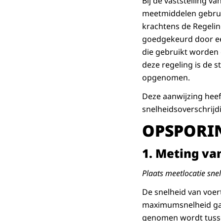
Bij de vaststelling 
meetmiddelen gebrui
krachtens de Regelin
goedgekeurd door ee
die gebruikt worden 
deze regeling is de 
opgenomen.
Deze aanwijzing heef
snelheidsoverschrijd
OPSPORI
1.
Meting va
Plaats meetlocatie sn
De snelheid van voer
maximumsnelheid ga
genomen wordt tusse