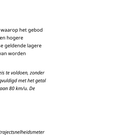
s waarop het gebod
een hogere
se geldende lagere
 van worden
is te voldoen, zonder
gvuldigd met het getal
staan 80 km/u. De
trajectsnelheidsmeter