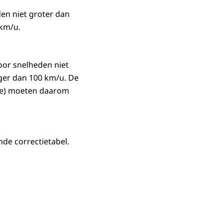
en niet groter dan
 km/u.
oor snelheden niet
ger dan 100 km/u. De
age) moeten daarom
nde correctietabel.