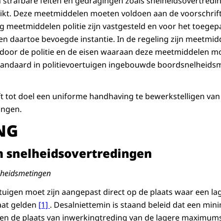
van strafbare feiten en gedragingen zoals snelheidsovertre
kt. Deze meetmiddelen moeten voldoen aan de voorschrifte
g meetmiddelen politie zijn vastgesteld en voor het toegepa
n daartoe bevoegde instantie. In de regeling zijn meetm
door de politie en de eisen waaraan deze meetmiddelen mo
standaard in politievoertuigen ingebouwde boordsnelheidsm
t tot doel een uniforme handhaving te bewerkstelligen van
ingen.
NG
n snelheidsovertredingen
elheidsmetingen
tuigen moet zijn aangepast direct op de plaats waar een la
at gelden
[1]
. Desalniettemin is staand beleid dat een mi
n de plaats van inwerkingtreding van de lagere maximums