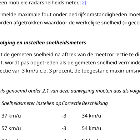
 een mobiele radarsnelheidsmeter.
[2]
ermelde maximale fout onder bedrijfsomstandigheden moe
den afgetrokken waardoor de werkelijke snelheid (= gecor
olging en instellen snelheidsmeters
de gemeten snelheid na aftrek van de meetcorrectie te dic
t, wordt pas opgetreden als de gemeten snelheid vermind
ectie van 3 km/u c.q. 3 procent, de toegestane maximumsn
als genoemd onder 2.1 van deze aanwijzing moeten dus als volgt
Snelheidsmeter instellen op
Correctie
Beschikking
37 km/u
-3
34 km/u
57 km/u
-3
54 km/u