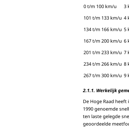
0 t/m 100 km/u
3 
101 t/m 133 km/u
4 
134 t/m 166 km/u
5 
167 t/m 200 km/u
6 
201 t/m 233 km/u
7 
234 t/m 266 km/u
8 
267 t/m 300 km/u
9 
2.1.1.
Werkelijk gem
De Hoge Raad heeft i
1990 genoemde snelh
ten laste gelegde sn
geoordeelde meetfout