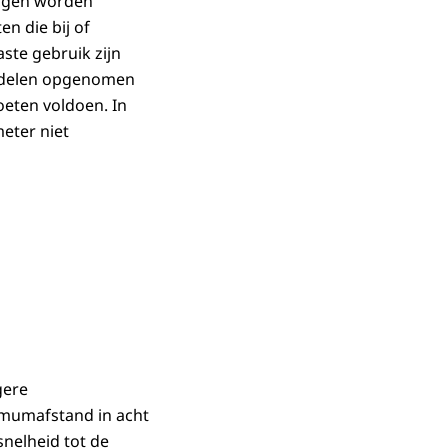
dingen worden
n die bij of
ste gebruik zijn
iddelen opgenomen
eten voldoen. In
eter niet
gere
nimumafstand in acht
nelheid tot de