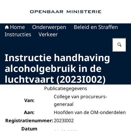
Naar de homepage van Openbaar Ministerie
Home
Onderwerpen
Beleid en Straffen
Instructies
Verkeer
Vu
Instructie handhaving
alcoholgebruik in de
luchtvaart (2023I002)
Publicatiegegevens
College van procureurs-
Van:
generaal
Aan:
Hoofden van de OM-onderdelen
Registratienummer:
2023I002
Datum