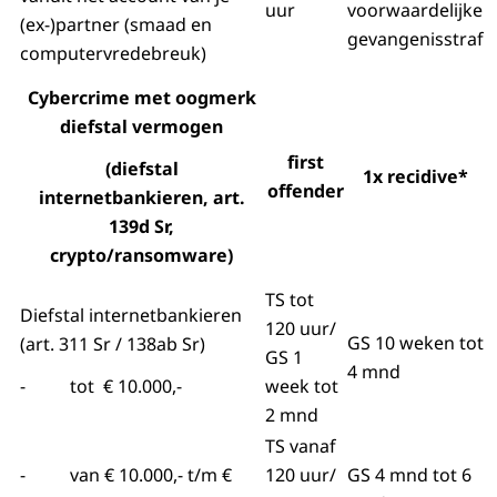
uur
voorwaardelijke
(ex-)partner (smaad en
gevangenisstraf
computervredebreuk)
Cybercrime met oogmerk
diefstal vermogen
first
(diefstal
1x recidive*
offender
internetbankieren, art.
139d Sr,
crypto/ransomware)
TS tot
Diefstal internetbankieren
120 uur/
GS 10 weken tot
(art. 311 Sr / 138ab Sr)
GS 1
4 mnd
- tot € 10.000,-
week tot
2 mnd
TS vanaf
- van € 10.000,- t/m €
120 uur/
GS 4 mnd tot 6