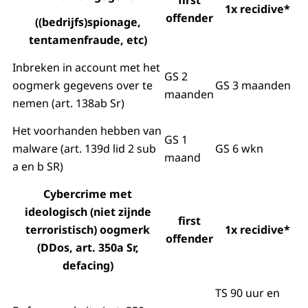
first
1x recidive*
offender
((bedrijfs)spionage,
tentamenfraude, etc)
Inbreken in account met het
GS 2
oogmerk gegevens over te
GS 3 maanden
maanden
nemen (art. 138ab Sr)
Het voorhanden hebben van
GS 1
malware (art. 139d lid 2 sub
GS 6 wkn
maand
a en b SR)
Cybercrime met
ideologisch (niet zijnde
first
terroristisch) oogmerk
1x recidive*
offender
(DDos, art. 350a Sr,
defacing)
TS 90 uur en