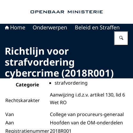
Naar de homepage van Openbaar Ministerie
Home
Onderwerpen
Beleid en Straffen
Vu
Richtlijn voor
strafvordering
cybercrime (2018R001)
strafvordering
Categorie
Aanwijzing i.d.z.v. artikel 130, lid 6
Rechtskarakter
Wet RO
Van
College van procureurs-generaal
Aan
Hoofden van de OM-onderdelen
Registratienummer
2018R001