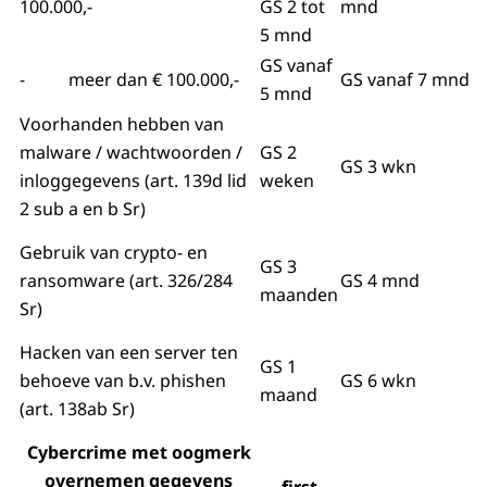
100.000,-
GS 2 tot
mnd
5 mnd
GS vanaf
- meer dan € 100.000,-
GS vanaf 7 mnd
5 mnd
Voorhanden hebben van
malware / wachtwoorden /
GS 2
GS 3 wkn
inloggegevens (art. 139d lid
weken
2 sub a en b Sr)
Gebruik van crypto- en
GS 3
ransomware (art. 326/284
GS 4 mnd
maanden
Sr)
Hacken van een server ten
GS 1
behoeve van b.v. phishen
GS 6 wkn
maand
(art. 138ab Sr)
Cybercrime met oogmerk
overnemen gegevens