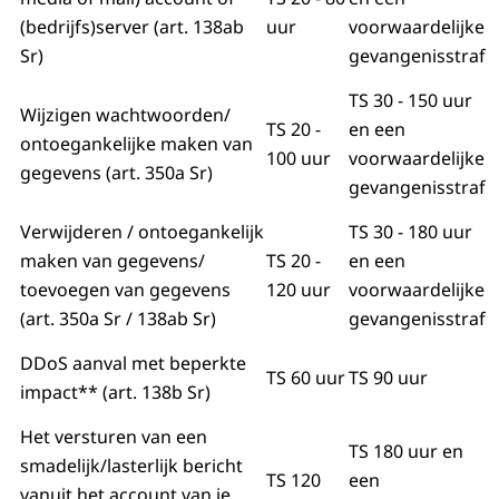
(bedrijfs)server (art. 138ab
uur
voorwaardelijke
Sr)
gevangenisstraf
TS 30 - 150 uur
Wijzigen wachtwoorden/
TS 20 -
en een
ontoegankelijke maken van
100 uur
voorwaardelijke
gegevens (art. 350a Sr)
gevangenisstraf
Verwijderen / ontoegankelijk
TS 30 - 180 uur
maken van gegevens/
TS 20 -
en een
toevoegen van gegevens
120 uur
voorwaardelijke
(art. 350a Sr / 138ab Sr)
gevangenisstraf
DDoS aanval met beperkte
TS 60 uur
TS 90 uur
impact** (art. 138b Sr)
Het versturen van een
TS 180 uur en
smadelijk/lasterlijk bericht
TS 120
een
vanuit het account van je