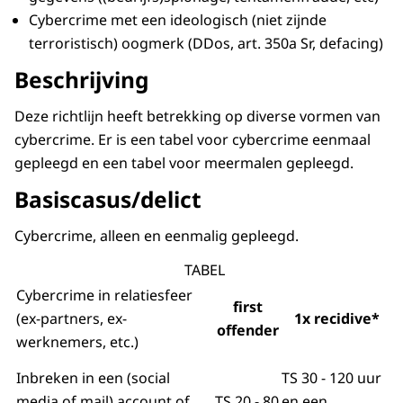
Cybercrime met een ideologisch (niet zijnde
terroristisch) oogmerk (DDos, art. 350a Sr, defacing)
Beschrijving
Deze richtlijn heeft betrekking op diverse vormen van
cybercrime. Er is een tabel voor cybercrime eenmaal
gepleegd en een tabel voor meermalen gepleegd.
Basiscasus/delict
Cybercrime, alleen en eenmalig gepleegd.
TABEL
Cybercrime in relatiesfeer
first
(ex-partners, ex-
1x recidive*
offender
werknemers, etc.)
Inbreken in een (social
TS 30 - 120 uur
media of mail) account of
TS 20 - 80
en een