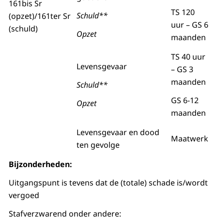
161bis Sr
TS 120
Schuld**
(opzet)/161ter Sr
uur – GS 6
(schuld)
Opzet
maanden
TS 40 uur
Levensgevaar
– GS 3
maanden
Schuld**
GS 6-12
Opzet
maanden
Levensgevaar en dood
Maatwerk
ten gevolge
Bijzonderheden:
Uitgangspunt is tevens dat de (totale) schade is/wordt
vergoed
Stafverzwarend onder andere: