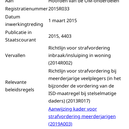
Aan
Hoofden van de OM-onderdelen
Registratienummer
2015R033
Datum
1 maart 2015
inwerkingtreding
Publicatie in
2015, 4403
Staatscourant
Richtlijn voor strafvordering
Vervallen
inbraak/insluiping in woning
(2014R002)
Richtlijn voor strafvordering bij
meerderjarige veelplegers (in het
Relevante
bijzonder de vordering van de
beleidsregels
ISD-maatregel bij stelselmatige
daders) (2013R017)
Aanwijzing kader voor
strafvordering meerderjarigen
(2019A003)