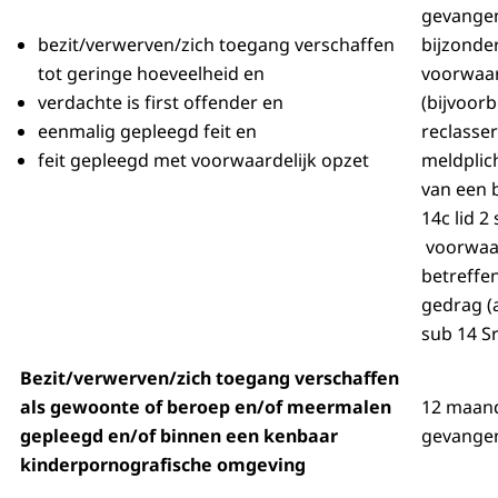
gevangen
bezit/verwerven/zich toegang verschaffen
bijzonde
tot geringe hoeveelheid en
voorwaa
verdachte is first offender en
(bijvoor
eenmalig gepleegd feit en
reclasser
feit gepleegd met voorwaardelijk opzet
meldplich
van een b
14c lid 2
voorwaa
betreffe
gedrag (a
sub 14 Sr
Bezit/verwerven/zich toegang verschaffen
als gewoonte of beroep en/of meermalen
12 maan
gepleegd en/of binnen een kenbaar
gevangen
kinderpornografische omgeving