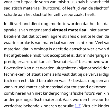
voor een bepaalde vorm van misbruik, zoals bijvoorbeel
sadistisch materiaal (hurtcore), of leeftijd van de slachtof
schade aan het slachtoffer zelf veroorzaakt heeft.
In dit verband dient opgemerkt te worden dat het feit da
sprake is van zogenaamd
virtueel materiaal
, niet auto
betekent dat dat tot een lagere strafeis dient te leiden d
waarin sprake is van materiaal van een echt kind. Veel va
materiaal dat in omloop is geeft de aanschouwer ervan d
het afgebeelde misbruik acceptabel is, dat minderjarigen
prettig ervaren, of kan als “lesmateriaal” beschouwd wo
Bovendien kan niet worden uitgesloten (bijvoorbeeld do
technieken) of staat soms zelfs vast dat bij de vervaardi
toch een echt kind betrokken was. Er bestaat nog een a
van virtueel materiaal: materiaal dat tot stand gekomen 
combineren van niet kinderpornografische foto’s van ki
ander pornografisch materiaal. Vaak worden hiervoor fo
verdachte bekende kinderen gebruikt.
[13]
Virtuele kinde