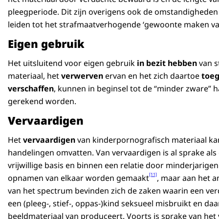
pleegperiode. Dit zijn overigens ook de omstandigheden
leiden tot het strafmaatverhogende ‘gewoonte maken va
Eigen gebruik
Het uitsluitend voor eigen gebruik
in bezit hebben
van s
materiaal, het
verwerven
ervan en het zich daartoe
toe
verschaffen
, kunnen in beginsel tot de “minder zware” 
gerekend worden.
Vervaardigen
Het
vervaardigen
van kinderpornografisch materiaal ka
handelingen omvatten. Van vervaardigen is al sprake als
vrijwillige basis en binnen een relatie door minderjarigen
[11]
opnamen van elkaar worden gemaakt
, maar aan het a
van het spectrum bevinden zich de zaken waarin een ver
een (pleeg-, stief-, oppas-)kind seksueel misbruikt en daa
beeldmateriaal van produceert. Voorts is sprake van het