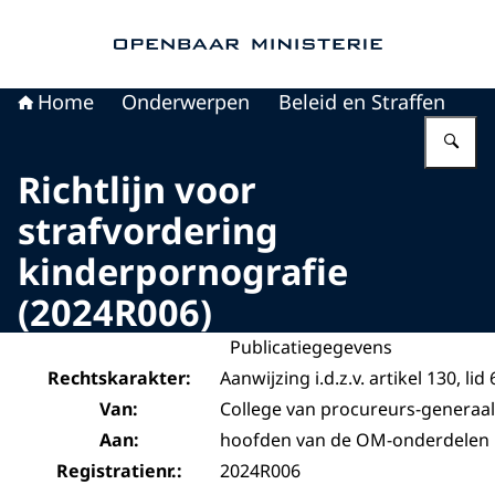
Naar de homepage van Openbaar Ministerie
Home
Onderwerpen
Beleid en Straffen
Vu
Richtlijn voor
strafvordering
kinderpornografie
(2024R006)
Publicatiegegevens
Rechtskarakter:
Aanwijzing i.d.z.v. artikel 130, li
Van:
College van procureurs-generaal
Aan:
hoofden van de OM-onderdelen
Registratienr.:
2024R006