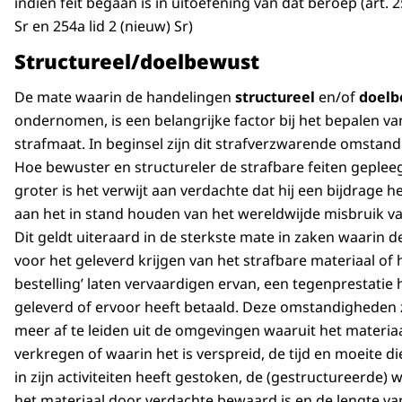
indien feit begaan is in uitoefening van dat beroep (art. 2
Sr en 254a lid 2 (nieuw) Sr)
Structureel/doelbewust
De mate waarin de handelingen
structureel
en/of
doel
ondernomen, is een belangrijke factor bij het bepalen va
strafmaat. In beginsel zijn dit strafverzwarende omstan
Hoe bewuster en structureler de strafbare feiten gepleegd
groter is het verwijt aan verdachte dat hij een bijdrage h
aan het in stand houden van het wereldwijde misbruik v
Dit geldt uiteraard in de sterkste mate in zaken waarin 
voor het geleverd krijgen van het strafbare materiaal of h
bestelling’ laten vervaardigen ervan, een tegenprestatie 
geleverd of ervoor heeft betaald. Deze omstandigheden 
meer af te leiden uit de omgevingen waaruit het materiaa
verkregen of waarin het is verspreid, de tijd en moeite d
in zijn activiteiten heeft gestoken, de (gestructureerde) 
het materiaal door verdachte bewaard is en de lengte va