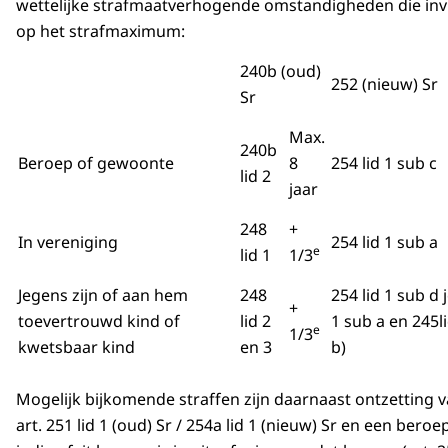
wettelijke strafmaatverhogende omstandigheden die in
op het strafmaximum:
240b (oud)
252 (nieuw) Sr
Sr
Max.
240b
Beroep of gewoonte
8
254 lid 1 sub c
lid 2
jaar
248
+
In vereniging
254 lid 1 sub a
e
lid 1
1/3
Jegens zijn of aan hem
248
254 lid 1 sub d j
+
toevertrouwd kind of
lid 2
1 sub a en 245l
e
1/3
kwetsbaar kind
en 3
b)
Mogelijk bijkomende straffen zijn daarnaast ontzetting 
art. 251 lid 1 (oud) Sr / 254a lid 1 (nieuw) Sr en een bero