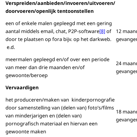
Verspreiden/aanbieden/invoeren/uitvoeren/
doorvoeren/openlijk tentoonstellen
een of enkele malen gepleegd met een gering
aantal middels email, chat, P2P-software
[8]
of
12 maan
door te plaatsen op fora bijv. op het darkweb.
gevangen
e.d.
meermalen gepleegd en/of over een periode
24 maan
van meer dan drie maanden en/of
gevangen
gewoonte/beroep
Vervaardigen
het produceren/maken van kinderpornografie
door samenstelling van (delen van) foto’s/films
18 maan
van minderjarigen en (delen van)
gevangen
pornografisch materiaal en hiervan een
gewoonte maken