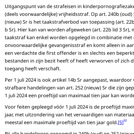
Uitgangspunt van de strafeisen in kinderpornografiezake
(deels voorwaardelijke) vrijheidsstraf. Op art. 240b (oud) 
(nieuw) Sr is het taakstrafverbod van toepassing (art. 22b
b Sr). Hier kan van worden afgeweken (art. 22b lid 3 Sr),
taakstraf kan enkel worden opgelegd in combinatie met
onvoorwaardelijke gevangenisstraf en komt alleen in aa
een verdachte die first offender is en slechts een beperkt
bestanden in zijn bezit heeft of heeft verworven of zich 
toegang heeft verschaft.
Per 1 juli 2024 is ook artikel 14b Sr aangepast, waardoor 
strafbare handelingen van art. 252 (nieuw) Sr die zijn ge
1 juli 2024 een proeftijd van maximaal tien jaar kan wor
Voor feiten gepleegd vóór 1 juli 2024 is de proeftijd maxi
jaar, met uitzondering van het vervaardigen van materia
[6]
meestal een maximale proeftijd van tien jaar gold.
[5]
Bij alle handelingen genoemd in 240b (oud) en 252 (nieuw)