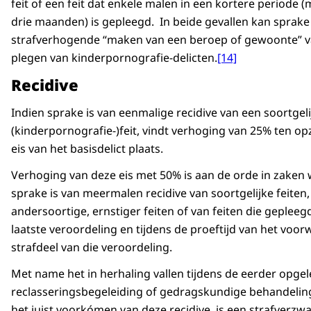
feit of een feit dat enkele malen in een kortere periode 
drie maanden) is gepleegd. In beide gevallen kan sprake 
strafverhogende “maken van een beroep of gewoonte” v
plegen van kinderpornografie-delicten.
[14]
Recidive
Indien sprake is van eenmalige recidive van een soortgeli
(kinderpornografie-)feit, vindt verhoging van 25% ten op
eis van het basisdelict plaats.
Verhoging van deze eis met 50% is aan de orde in zaken 
sprake is van meermalen recidive van soortgelijke feiten,
andersoortige, ernstiger feiten of van feiten die gepleegd
laatste veroordeling en tijdens de proeftijd van het voor
strafdeel van die veroordeling.
Met name het in herhaling vallen tijdens de eerder opge
reclasseringsbegeleiding of gedragskundige behandeling
het juist voorkómen van deze recidive, is een strafverzw