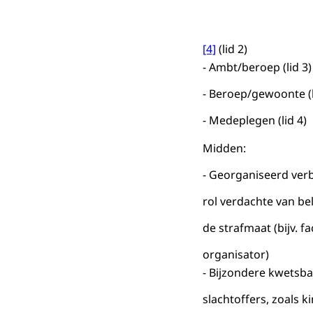
[4]
(lid 2)
- Ambt/beroep (lid 3)
- Beroep/gewoonte (l
- Medeplegen (lid 4)
Midden:
- Georganiseerd ver
rol verdachte van be
de strafmaat (bijv. fac
organisator)
- Bijzondere kwetsb
slachtoffers, zoals k