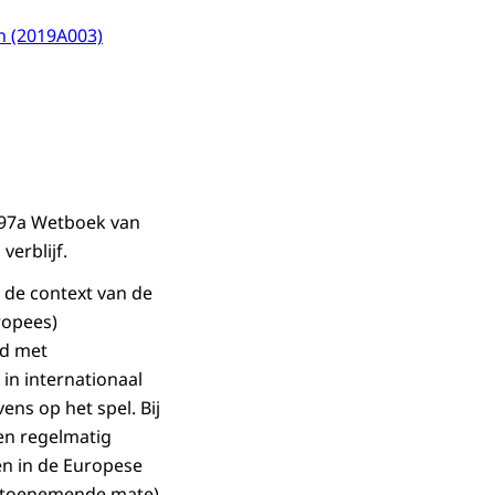
n (2019A003)
 197a Wetboek van
verblijf.
 de context van de
ropees)
rd met
n internationaal
ns op het spel. Bij
len regelmatig
en in de Europese
n toenemende mate)