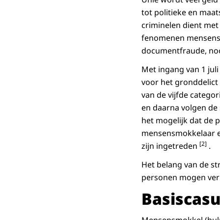
tot politieke en maat
criminelen dient me
fenomenen mensensmo
documentfraude, noo
Met ingang van 1 ju
voor het gronddelict
van de vijfde catego
en daarna volgen de 
het mogelijk dat de 
mensensmokkelaar en
[2]
zijn ingetreden
.
Het belang van de str
personen mogen verbl
Basiscasu