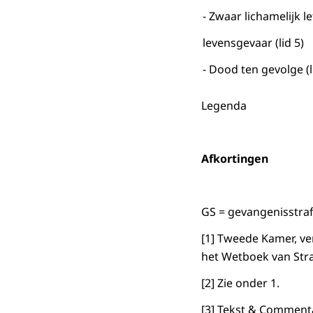
- Zwaar lichamelijk le
levensgevaar (lid 5)
- Dood ten gevolge (l
Legenda
Afkortingen
GS = gevangenisstra
[1] Tweede Kamer, ver
het Wetboek van Str
[2] Zie onder 1.
[3] Tekst & Commenta