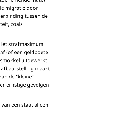
ale migratie door
verbinding tussen de
it, zoals
. Het strafmaximum
af (of een geldboete
ensmokkel uitgewerkt
rafbaarstelling maakt
an de “kleine”
r ernstige gevolgen
 van een staat alleen