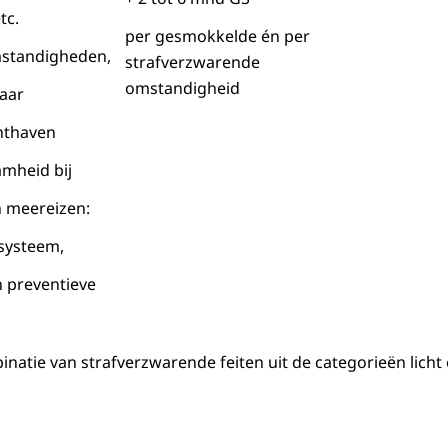
tc.
per gesmokkelde én per
standigheden,
strafverzwarende
omstandigheid
vaar
chthaven
mheid bij
n meereizen:
systeem,
n preventieve
inatie van strafverzwarende feiten uit de categorieën licht