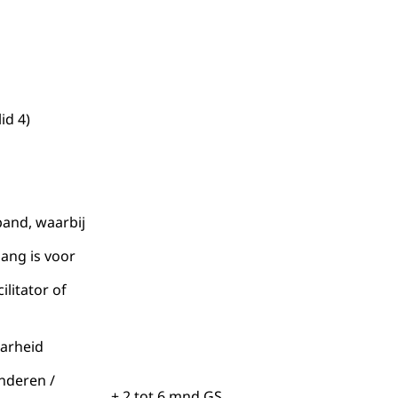
id 4)
band, waarbij
lang is voor
ilitator of
aarheid
inderen /
+ 2 tot 6 mnd GS