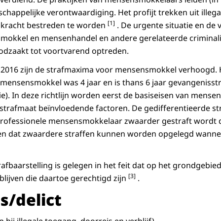
schappelijke verontwaardiging. Het profijt trekken uit illeg
[1]
t kracht bestreden te worden
. De urgente situatie en de 
kkel en mensenhandel en andere gerelateerde criminalite
dzaakt tot voortvarend optreden.
li 2016 zijn de strafmaxima voor mensensmokkel verhoogd
 mensensmokkel was 4 jaar en is thans 6 jaar gevangenisstr
rie). In deze richtlijn worden eerst de basiseisen van mens
strafmaat beïnvloedende factoren. De gedifferentieerde st
professionele mensensmokkelaar zwaarder gestraft wordt d
 dat zwaardere straffen kunnen worden opgelegd wannee
afbaarstelling is gelegen in het feit dat op het grondgebied
[3]
ijven die daartoe gerechtigd zijn
.
s/delict