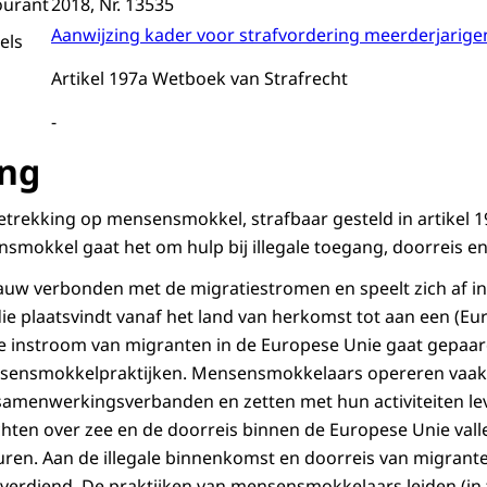
ourant
2018, Nr. 13535
Aanwijzing kader voor strafvordering meerderjarige
els
Artikel 197a Wetboek van Strafrecht
-
ing
 betrekking op mensensmokkel, strafbaar gesteld in artikel
nsmokkel gaat het om hulp bij illegale toegang, doorreis en 
uw verbonden met de migratiestromen en speelt zich af in
die plaatsvindt vanaf het land van herkomst tot aan een (Eu
 instroom van migranten in de Europese Unie gaat gepaa
nsmokkelpraktijken. Mensensmokkelaars opereren vaak i
amenwerkingsverbanden en zetten met hun activiteiten leve
ochten over zee en de doorreis binnen de Europese Unie val
euren. Aan de illegale binnenkomst en doorreis van migrant
 verdiend. De praktijken van mensensmokkelaars leiden (i