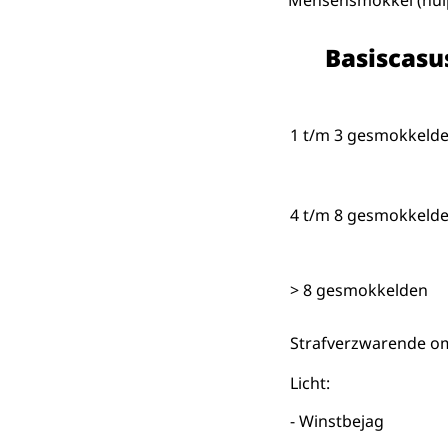
Mensensmokkel (hulp b
Basiscasu
1 t/m 3 gesmokkeld
4 t/m 8 gesmokkeld
> 8 gesmokkelden
Strafverzwarende o
Licht:
- Winstbejag