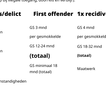
ij illegale toegang, doorreis en verblijf).
s/delict
First offender
1x recidi
GS 3 mnd
GS 4 mnd
en
per gesmokkelde
per gesmokkel
GS 12-24 mnd
GS 18-32 mnd
en
(totaal)
(totaal)
GS minimaal 18
Maatwerk
mnd (totaal)
mstandigheden