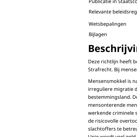
Publicatie in Staatsc
Relevante beleidsreg
Wetsbepalingen
Bijlagen
Beschrijv
Deze richtlijn heeft
Strafrecht. Bij mense
Mensensmokkel is na
irreguliere migratie 
bestemmingsland. De
mensonterende mense
werkende criminele s
de risicovolle overt
slachtoffers te betr
Unie wordt veel geld