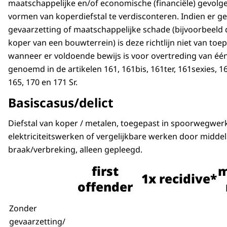
maatschappelijke en/of economische (financiële) gevolg
vormen van koperdiefstal te verdisconteren. Indien er ge
gevaarzetting of maatschappelijke schade (bijvoorbeeld d
koper van een bouwterrein) is deze richtlijn niet van to
wanneer er voldoende bewijs is voor overtreding van één
genoemd in de artikelen 161, 161bis, 161ter, 161sexies, 16
165, 170 en 171 Sr.
Basiscasus/delict
Diefstal van koper / metalen, toegepast in spoorwegwer
elektriciteitswerken of vergelijkbare werken door middel
braak/verbreking, alleen gepleegd.
first
m
1x recidive*
offender
Zonder
gevaarzetting/