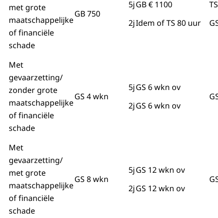
5j
GB € 1100
TS
met grote
GB 750
maatschappelijke
2j
Idem of TS 80 uur
GS
of financiële
schade
Met
gevaarzetting/
5j
GS 6 wkn ov
zonder grote
GS 4 wkn
GS
maatschappelijke
2j
GS 6 wkn ov
of financiële
schade
Met
gevaarzetting/
5j
GS 12 wkn ov
met grote
GS 8 wkn
GS
maatschappelijke
2j
GS 12 wkn ov
of financiële
schade