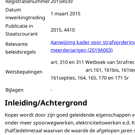
Registratienummer
2015R039
Datum
1 maart 2015
inwerkingtreding
Publicatie in
2015, 4410
Staatscourant
Aanwijzing kader voor strafvorderin
Relevante
meerderjarigen (2019A003)
beleidsregels
art. 310 en 311 Wetboek van S
art.161, 161bis, 161ter, 1
Wetsbepalingen
161septies, 164, 165, 170 en 171 Sr
Bijlagen
-
Inleiding/Achtergrond
Koper wordt door zijn goed geleidende eigenschappen ve
onder meer spoorwegwerken, elektriciteitswerken e.d. K
(half)edelmetaal waarvan de waarde de afgelopen jaren s