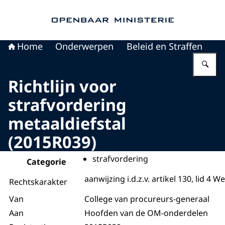
Naar de homepage van Openbaar Ministerie
Home
Onderwerpen
Beleid en Straffen
Vu
Richtlijn voor
strafvordering
metaaldiefstal
(2015R039)
strafvordering
Categorie
aanwijzing i.d.z.v. artikel 130, lid 4 W
Rechtskarakter
Van
College van procureurs-generaal
Aan
Hoofden van de OM-onderdelen