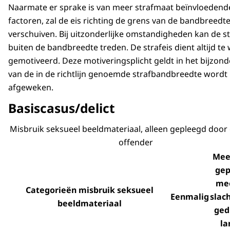
Naarmate er sprake is van meer strafmaat beïnvloedend
factoren, zal de eis richting de grens van de bandbreedt
verschuiven. Bij uitzonderlijke omstandigheden kan de st
buiten de bandbreedte treden. De strafeis dient altijd t
gemotiveerd. Deze motiveringsplicht geldt in het bijzond
van de in de richtlijn genoemde strafbandbreedte wordt
afgeweken.
Basiscasus/delict
Misbruik seksueel beeldmateriaal, alleen gepleegd door 
offender
Mee
gep
me
Categorieën misbruik seksueel
Eenmalig
slac
beeldmateriaal
ged
la