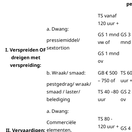
pe
TS vanaf
120 uur +
a. Dwang:
GS 1 mnd
GS 3 
pressiemiddel/
vw of
mnd 
sextortion
I. Verspreiden OF
GS 1 mnd
dreigen met
ov
verspreiding:
b. Wraak/ smaad:
GB € 500
TS 60
– 750 of
uur 
pestgedrag/ wraak/
smaad / laster/
TS 40 –80
GS 2
belediging
uur
ov
a. Dwang:
TS 80 -
Commerciële
120 uur +
GS 4
elementen,
II. Vervaardigen: