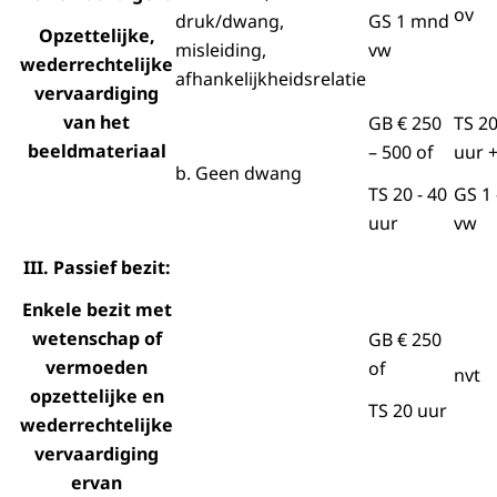
ov
druk/dwang,
GS 1 mnd
Opzettelijke,
misleiding,
vw
wederrechtelijke
afhankelijkheidsrelatie
vervaardiging
van het
GB € 250
TS 20
beeldmateriaal
– 500 of
uur 
b. Geen dwang
TS 20 - 40
GS 1
uur
vw
III. Passief bezit:
Enkele bezit met
wetenschap of
GB € 250
vermoeden
of
nvt
opzettelijke en
TS 20 uur
wederrechtelijke
vervaardiging
ervan