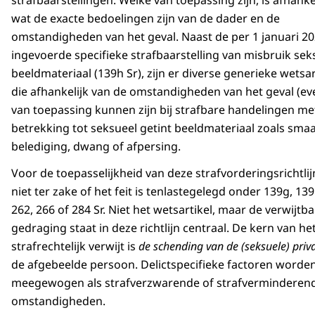
strafbaarstellingen. Welke van toepassing zijn, is afhanke
wat de exacte bedoelingen zijn van de dader en de
omstandigheden van het geval. Naast de per 1 januari 2
ingevoerde specifieke strafbaarstelling van misbruik sek
beeldmateriaal (139h Sr), zijn er diverse generieke wetsa
die afhankelijk van de omstandigheden van het geval (e
van toepassing kunnen zijn bij strafbare handelingen me
betrekking tot seksueel getint beeldmateriaal zoals smaad
belediging, dwang of afpersing.
Voor de toepasselijkheid van deze strafvorderingsrichtlij
niet ter zake of het feit is tenlastegelegd onder 139g, 139
262, 266 of 284 Sr. Niet het wetsartikel, maar de verwijtb
gedraging staat in deze richtlijn centraal. De kern van he
strafrechtelijk verwijt is
de schending van de (seksuele) priv
de afgebeelde persoon. Delictspecifieke factoren worde
meegewogen als strafverzwarende of strafverminderen
omstandigheden.