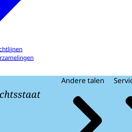
chtlijnen
verzamelingen
Andere talen
Servi
chtsstaat