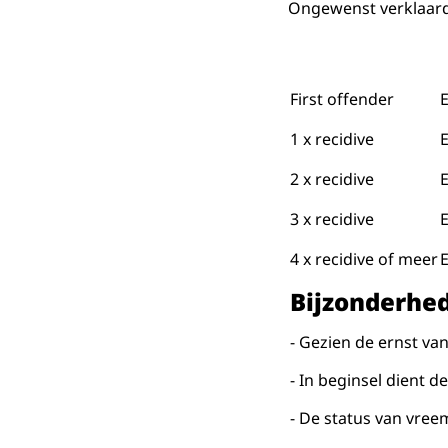
Ongewenst verklaard
First offender
1 x recidive
2 x recidive
3 x recidive
4 x recidive of meer
Bijzonderhe
- Gezien de ernst van
- In beginsel dient 
- De status van vree