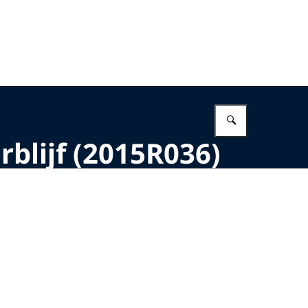
Vul in wat 
rblijf (2015R036)