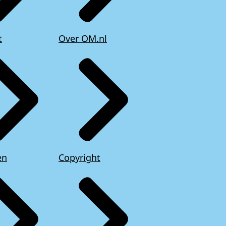
t
Over OM.nl
en
Copyright