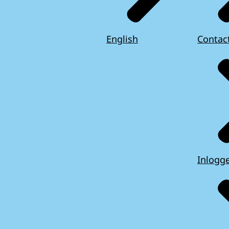
English
Contac
Inlogg