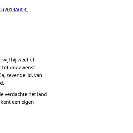
n (2019A003)
wijl hij weet of
ft tot ongewenst
a, zevende lid, van
d.
de verdachte het land
n kent een eigen