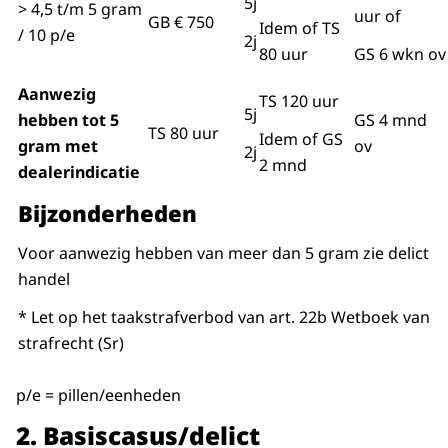
5j
> 4,5 t/m 5 gram
uur of
GB € 750
Idem of TS
/ 10 p/e
2j
80 uur
GS 6 wkn ov
Aanwezig
TS 120 uur
5j
hebben tot 5
GS 4 mnd
TS 80 uur
Idem of GS
gram met
ov
2j
2 mnd
dealerindicatie
Bijzonderheden
Voor aanwezig hebben van meer dan 5 gram zie delict
handel
* Let op het taakstrafverbod van art. 22b Wetboek van
strafrecht (Sr)
p/e = pillen/eenheden
2.
Basiscasus/delict