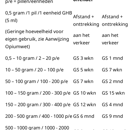
p/e = pillen/eenheden
0,5 gram /1 pil /1 eenheid GHB
Afstand +
Afstand +
(5 ml)
onttrekking
onttrekking
(Geringe hoeveelheid voor
aan het
aan het
eigen gebruik, zie Aanwijzing
verkeer
verkeer
Opiumwet)
0,5 – 10 gram / 2 – 20 p/e
GS 3 wkn
GS 1 mnd
10 – 50 gram / 20 – 100 p/e
GS 5 wkn
GS 7 wkn
50 – 100 gram / 100 - 200 p/e
GS 7 wkn
GS 2 mnd
100 – 150 gram / 200 - 300 p/e
GS 10 wkn
GS 15 wkn
150 – 200 gram / 300 - 400 p/e
GS 12 wkn
GS 4 mnd
200 - 500 gram / 400 - 1000 p/e
GS 6 mnd
GS 9 mnd
500 - 1000 gram / 1000 - 2000