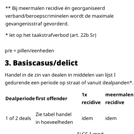
** Bij meermalen recidive én georganiseerd
verband/beroepscriminelen wordt de maximale
gevangenisstraf gevorderd.
* let op het taakstrafverbod (art. 22b Sr)
p/e = pillen/eenheden
3.
Basiscasus/delict
Handel in de zin van dealen in middelen van lijst I
gedurende een periode op straat of vanuit dealpanden*.
1x
meermalen
Dealperiode
first offender
recidive
recidive
Zie tabel handel
1 of 2 deals
idem
idem
in hoeveelheden