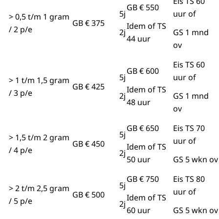
Eis TS 60
GB € 550
5j
uur of
> 0,5 t/m 1 gram
GB € 375
Idem of TS
/ 2 p/e
2j
GS 1 mnd
44 uur
ov
Eis TS 60
GB € 600
5j
uur of
> 1 t/m 1,5 gram
GB € 425
Idem of TS
/ 3 p/e
2j
GS 1 mnd
48 uur
ov
GB € 650
Eis TS 70
5j
> 1,5 t/m 2 gram
uur of
GB € 450
Idem of TS
/ 4 p/e
2j
50 uur
GS 5 wkn ov
GB € 750
Eis TS 80
5j
> 2 t/m 2,5 gram
uur of
GB € 500
Idem of TS
/ 5 p/e
2j
60 uur
GS 5 wkn ov