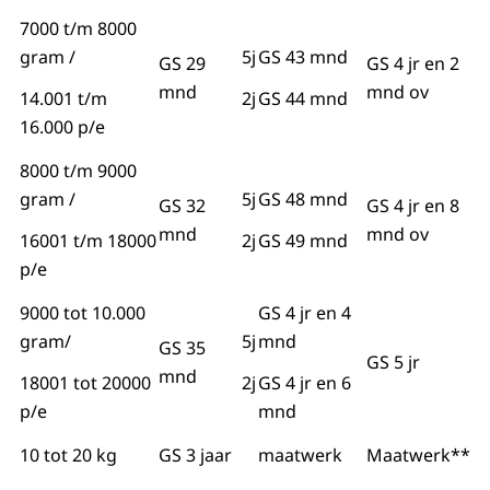
7000 t/m 8000
gram /
5j
GS 43 mnd
GS 29
GS 4 jr en 2
mnd
mnd ov
14.001 t/m
2j
GS 44 mnd
16.000 p/e
8000 t/m 9000
gram /
5j
GS 48 mnd
GS 32
GS 4 jr en 8
mnd
mnd ov
16001 t/m 18000
2j
GS 49 mnd
p/e
9000 tot 10.000
GS 4 jr en 4
gram/
5j
mnd
GS 35
GS 5 jr
mnd
18001 tot 20000
2j
GS 4 jr en 6
p/e
mnd
10 tot 20 kg
GS 3 jaar
maatwerk
Maatwerk**