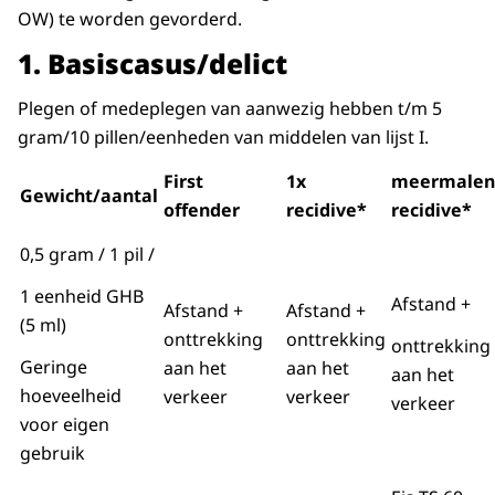
OW) te worden gevorderd.
1.
Basiscasus/delict
Plegen of medeplegen van aanwezig hebben t/m 5
gram/10 pillen/eenheden van middelen van lijst I.
First
1x
meermalen
Gewicht/aantal
offender
recidive*
recidive*
0,5 gram / 1 pil /
1 eenheid GHB
Afstand +
Afstand +
Afstand +
(5 ml)
onttrekking
onttrekking
onttrekking
Geringe
aan het
aan het
aan het
hoeveelheid
verkeer
verkeer
verkeer
voor eigen
gebruik