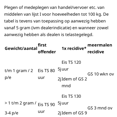
Plegen of medeplegen van handel/vervoer etc. van
middelen van lijst I voor hoeveelheden tot 100 kg. De
tabel is tevens van toepassing op aanwezig hebben
vanaf 5 gram (ivm dealerindicatie) en wanneer zowel
aanwezig hebben als dealen is telastegelegd.
first
meermalen
Gewicht/aantal
1x recidive*
offender
recidive
Eis TS 120
5j
uur
t/m 1 gram / 2
Eis TS 80
GS 10 wkn ov
p/e
uur
2j
Idem of GS 2
mnd
Eis TS 130
> 1 t/m 2 gram /
5j
uur
Eis TS 90
GS 3 mnd ov
uur
3-4 p/e
2j
Idem of GS 9