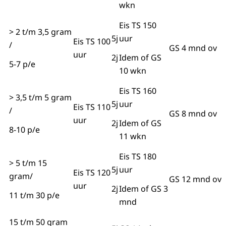
wkn
Eis TS 150
> 2 t/m 3,5 gram
5j
uur
Eis TS 100
/
GS 4 mnd ov
uur
2j
Idem of GS
5-7 p/e
10 wkn
Eis TS 160
> 3,5 t/m 5 gram
5j
uur
Eis TS 110
/
GS 8 mnd ov
uur
2j
Idem of GS
8-10 p/e
11 wkn
Eis TS 180
> 5 t/m 15
5j
uur
Eis TS 120
gram/
GS 12 mnd ov
uur
2j
Idem of GS 3
11 t/m 30 p/e
mnd
15 t/m 50 gram