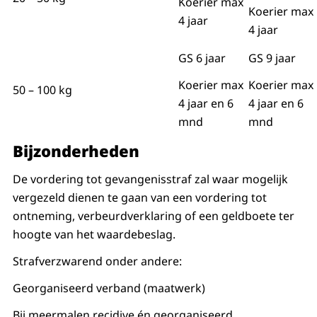
Koerier max
Koerier max
4 jaar
4 jaar
GS 6 jaar
GS 9 jaar
Koerier max
Koerier max
50 – 100 kg
4 jaar en 6
4 jaar en 6
mnd
mnd
Bijzonderheden
De vordering tot gevangenisstraf zal waar mogelijk
vergezeld dienen te gaan van een vordering tot
ontneming, verbeurdverklaring of een geldboete ter
hoogte van het waardebeslag.
Strafverzwarend onder andere:
Georganiseerd verband (maatwerk)
Bij meermalen recidive én georganiseerd