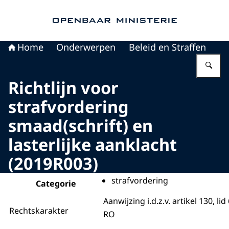
Naar de homepage van Openbaar Ministerie
Home
Onderwerpen
Beleid en Straffen
Vu
Richtlijn voor
strafvordering
smaad(schrift) en
lasterlijke aanklacht
(2019R003)
strafvordering
Categorie
Aanwijzing i.d.z.v. artikel 130, lid
Rechtskarakter
RO