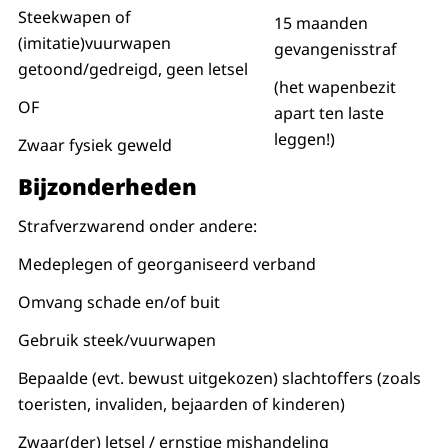
Steekwapen of
15 maanden
(imitatie)vuurwapen
gevangenisstraf
getoond/gedreigd, geen letsel
(het wapenbezit
OF
apart ten laste
leggen!)
Zwaar fysiek geweld
Bijzonderheden
Strafverzwarend onder andere:
Medeplegen of georganiseerd verband
Omvang schade en/of buit
Gebruik steek/vuurwapen
Bepaalde (evt. bewust uitgekozen) slachtoffers (zoals
toeristen, invaliden, bejaarden of kinderen)
Zwaar(der) letsel / ernstige mishandeling