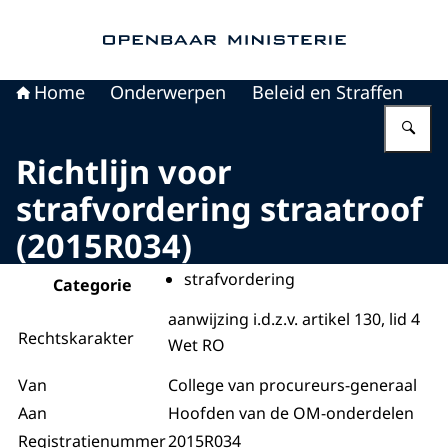
Naar de homepage van Openbaar Ministerie
Home
Onderwerpen
Beleid en Straffen
Vu
Richtlijn voor
strafvordering straatroof
(2015R034)
strafvordering
Categorie
aanwijzing i.d.z.v. artikel 130, lid 4
Rechtskarakter
Wet RO
Van
College van procureurs-generaal
Aan
Hoofden van de OM-onderdelen
Registratienummer
2015R034