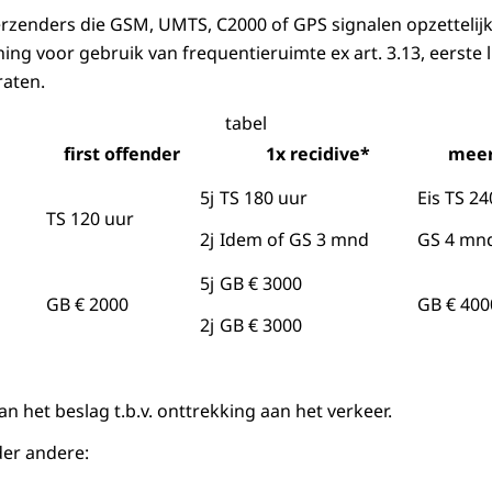
rzenders die GSM, UMTS, C2000 of GPS signalen opzettelijk 
ng voor gebruik van frequentieruimte ex art. 3.13, eerste l
raten.
tabel
first offender
1x recidive*
meer
5j
TS 180 uur
Eis TS 24
TS 120 uur
2j
Idem of GS 3 mnd
GS 4 mn
5j
GB € 3000
GB € 2000
GB € 400
2j
GB € 3000
n het beslag t.b.v. onttrekking aan het verkeer.
er andere: