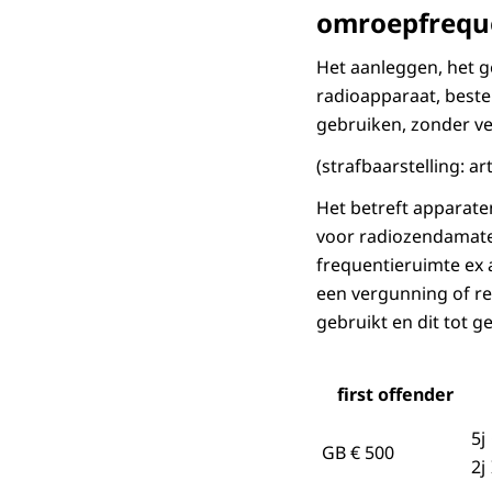
omroepfreque
Het aanleggen, het g
radioapparaat, best
gebruiken, zonder verg
(strafbaarstelling: ar
Het betreft apparat
voor radiozendamateu
frequentieruimte ex ar
een vergunning of re
gebruikt en dit tot gev
first offender
5j
GB € 500
2j