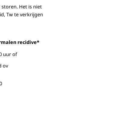
storen. Het is niet
id, Tw te verkrijgen
malen recidive*
0 uur of
d ov
0