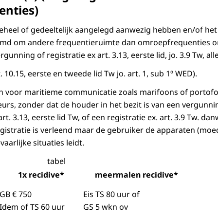
nties)
eheel of gedeeltelijk aangelegd aanwezig hebben en/of het
emd om andere frequentieruimte dan omroepfrequenties o
unning of registratie ex art. 3.13, eerste lid, jo. 3.9 Tw, al
t. 10.15, eerste en tweede lid Tw jo. art. 1, sub 1º WED).
en voor maritieme communicatie zoals marifoons of portof
rs, zonder dat de houder in het bezit is van een vergunni
t. 3.13, eerste lid Tw, of een registratie ex. art. 3.9 Tw. da
gistratie is verleend maar de gebruiker de apparaten (moedw
aarlijke situaties leidt.
tabel
1x recidive*
meermalen recidive*
GB € 750
Eis TS 80 uur of
Idem of TS 60 uur
GS 5 wkn ov