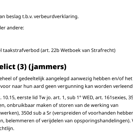
an beslag t.b.v. verbeurdverklaring.
er andere:
el taakstrafverbod (art. 22b Wetboek van Strafrecht)
elict (3) (jammers)
eheel of gedeeltelijk aangelegd aanwezig hebben en/of het
voor naar hun aard geen vergunning kan worden verleend,
. 10.15, eerste lid Tw jo. art. 1, sub 1° WED, art. 161sexies, 3
en, onbruikbaar maken of storen van de werking van
werken), 350d sub a Sr (verspreiden of voorhanden hebben
ten, belemmeren of verijdelen van opsporingshandelingen). V
htlijn.