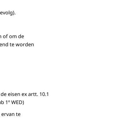
evolg).
n of om de
rend te worden
e eisen ex artt. 10.1
 sub 1º WED)
h ervan te