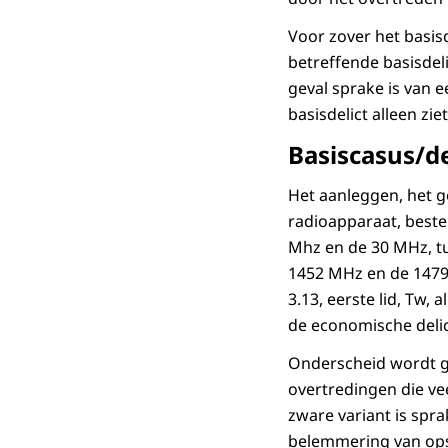
Voor zover het basisd
betreffende basisdel
geval sprake is van 
basisdelict alleen zi
Basiscasus/de
Het aanleggen, het g
radioapparaat, best
Mhz en de 30 MHz, t
1452 MHz en de 1479.
3.13, eerste lid, Tw, 
de economische deli
Onderscheid wordt ge
overtredingen die vee
zware variant is spr
belemmering van ops