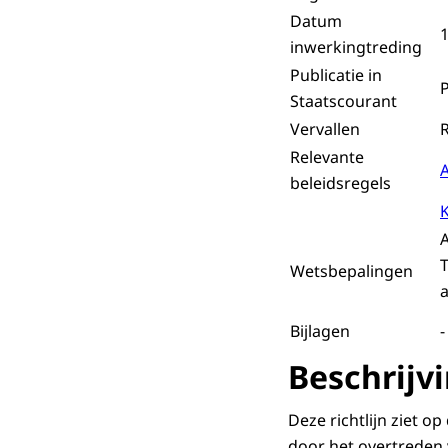
Datum
1
inwerkingtreding
Publicatie in
Staatscourant
Vervallen
R
Relevante
beleidsregels
A
T
Wetsbepalingen
a
Bijlagen
-
Beschrijv
Deze richtlijn ziet 
door het overtreden 