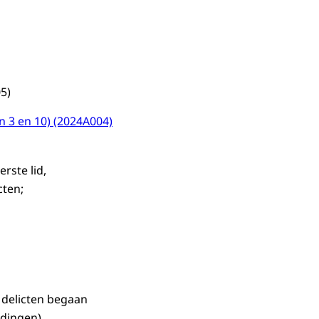
5)
 3 en 10) (2024A004)
erste lid,
cten;
 delicten begaan
dingen).