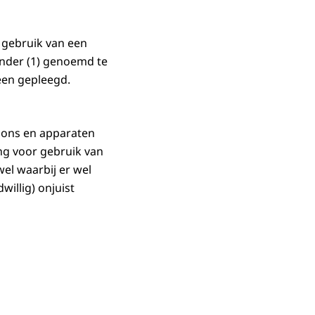
 gebruik van een
nder (1) genoemd te
leen gepleegd.
oons en apparaten
ng voor gebruik van
nwel waarbij er wel
illig) onjuist