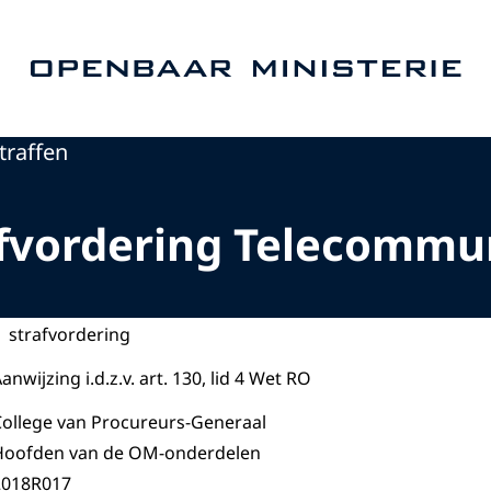
Naar de homepage van Openbaar Ministerie
traffen
rafvordering Telecommu
strafvordering
anwijzing i.d.z.v. art. 130, lid 4 Wet RO
College van Procureurs-Generaal
Hoofden van de OM-onderdelen
2018R017