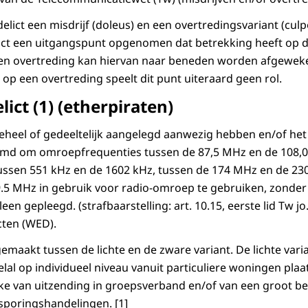
elict een misdrijf (doleus) en een overtredingsvariant (culpo
ict een uitgangspunt opgenomen dat betrekking heeft op de 
een overtreding kan hiervan naar beneden worden afgeweke
et op een overtreding speelt dit punt uiteraard geen rol.
lict (1) (etherpiraten)
eheel of gedeeltelijk aangelegd aanwezig hebben en/of het
emd om omroepfrequenties tussen de 87,5 MHz en de 108,0
ussen 551 kHz en de 1602 kHz, tussen de 174 MHz en de 23
5 MHz in gebruik voor radio-omroep te gebruiken, zonder 
alleen gepleegd. (strafbaarstelling: art. 10.15, eerste lid Tw jo
cten (WED).
maakt tussen de lichte en de zware variant. De lichte varia
lal op individueel niveau vanuit particuliere woningen plaat
ake van uitzending in groepsverband en/of van een groot be
poringshandelingen. [1]