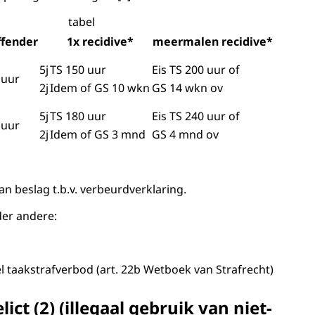
tabel
offender
1x recidive*
meermalen recidive*
5j
TS 150 uur
Eis TS 200 uur of
 uur
2j
Idem of GS 10 wkn
GS 14 wkn ov
5j
TS 180 uur
Eis TS 240 uur of
 uur
2j
Idem of GS 3 mnd
GS 4 mnd ov
an beslag t.b.v. verbeurdverklaring.
er andere:
el taakstrafverbod (art. 22b Wetboek van Strafrecht)
ict (2) (illegaal gebruik van niet-