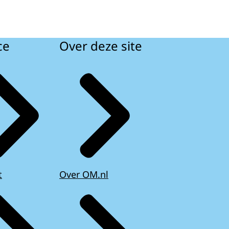
ce
Over deze site
t
Over OM.nl