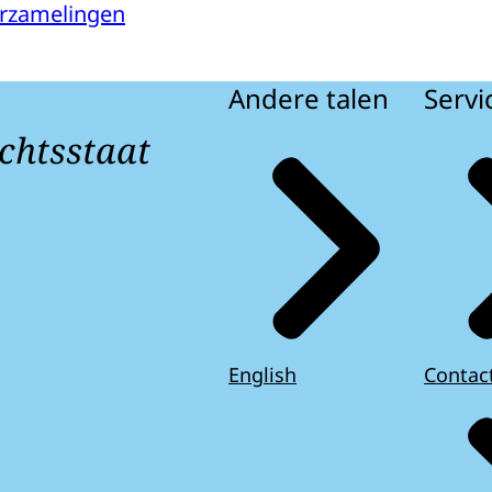
verzamelingen
Andere talen
Servi
chtsstaat
English
Contac