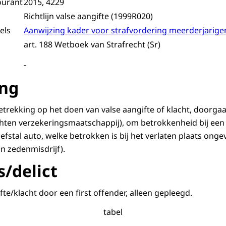
ourant
2015, 4229
Richtlijn valse aangifte (1999R020)
els
Aanwijzing kader voor strafvordering meerderjarige
art. 188 Wetboek van Strafrecht (Sr)
-
ing
 betrekking op het doen van valse aangifte of klacht, doorg
chten verzekeringsmaatschappij), om betrokkenheid bij een 
 diefstal auto, welke betrokken is bij het verlaten plaats ong
an zedenmisdrijf).
s/delict
te/klacht door een first offender, alleen gepleegd.
tabel