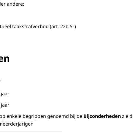
er andere:
tueel taakstrafverbod (art. 22b Sr)
en
f
 jaar
 jaar
g op enkele begrippen genoemd bij de
Bijzonderheden
zie d
 meerderjarigen