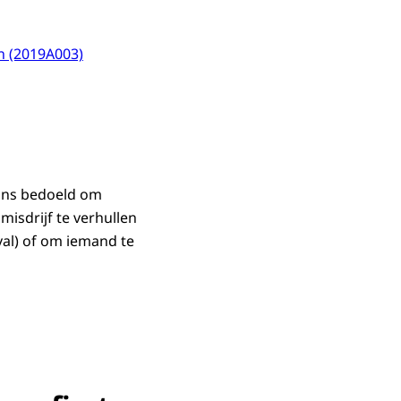
n (2019A003)
aans bedoeld om
misdrijf te verhullen
eval) of om iemand te